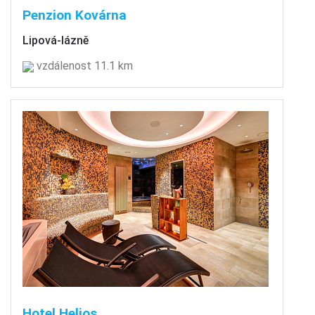
Penzion Kovárna
Lipová-lázně
vzdálenost 11.1 km
Hotel Helios