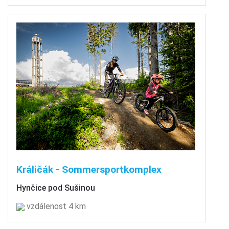
Králičák - Sommersportkomplex
Hynčice pod Sušinou
vzdálenost 4 km