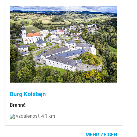
Burg Kolštejn
Branná
vzdálenost 4.1 km
MEHR ZEIGEN