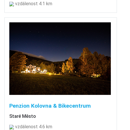
vzdálenost 4.1 km
Penzion Kolovna & Bikecentrum
Staré Město
vzdálenost 4.6 km