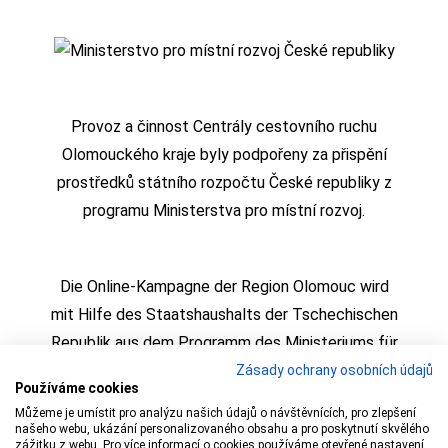
Provoz a činnost Centrály cestovního ruchu
Olomouckého kraje byly podpořeny za přispění
prostředků státního rozpočtu České republiky z
programu Ministerstva pro místní rozvoj.
Die Online-Kampagne der Region Olomouc wird
mit Hilfe des Staatshaushalts der Tschechischen
Republik aus dem Programm des Ministeriums für
regionale Entwicklung realisiert
Zásady ochrany osobních údajů
Používáme cookies
Můžeme je umístit pro analýzu našich údajů o návštěvnících, pro zlepšení
našeho webu, ukázání personalizovaného obsahu a pro poskytnutí skvělého
zážitku z webu. Pro více informací o cookies používáme otevřené nastavení.