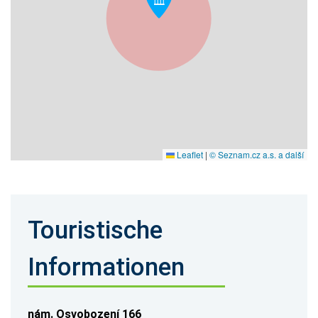
Leaflet
|
© Seznam.cz a.s. a další
Touristische
Informationen
nám. Osvobození 166