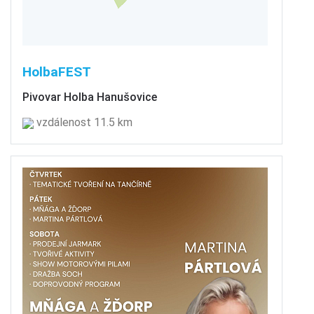
HolbaFEST
Pivovar Holba Hanušovice
vzdálenost 11.5 km