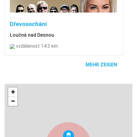
Dřevosochání
Loučná nad Desnou
vzdálenost 14.3 km
MEHR ZEIGEN
+
−