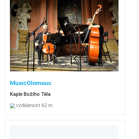
MusicOlomouc
Kaple Božího Těla
vzdálenost 62 m