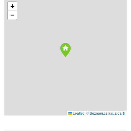
+
−
Leaflet
|
© Seznam.cz a.s. a další