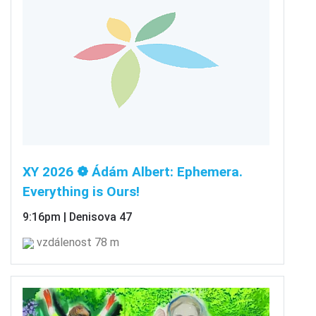
XY 2026 ❁ Ádám Albert: Ephemera.
Everything is Ours!
9:16pm | Denisova 47
vzdálenost 78 m