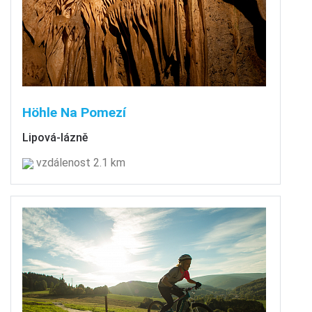
Höhle Na Pomezí
Lipová-lázně
vzdálenost 2.1 km