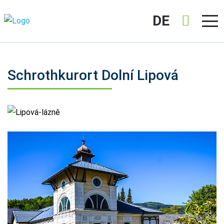
DE
Schrothkurort Dolní Lipová
Lipová-lázně