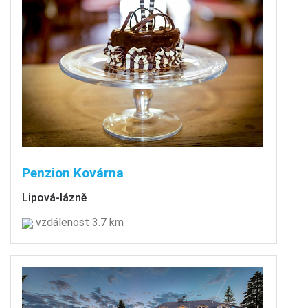
Penzion Kovárna
Lipová-lázně
vzdálenost 3.7 km