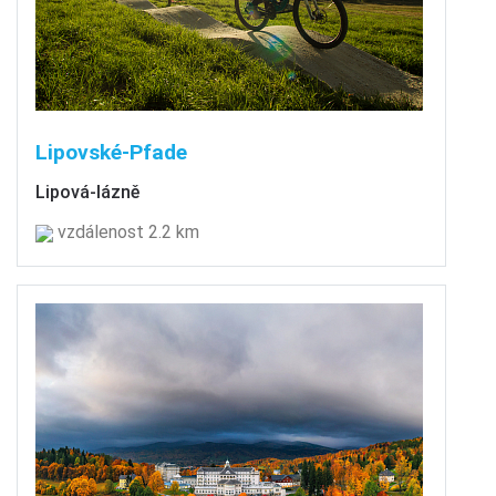
Lipovské-Pfade
Lipová-lázně
vzdálenost 2.2 km