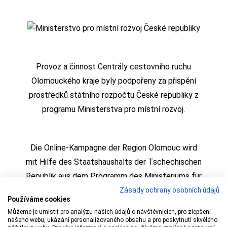
Provoz a činnost Centrály cestovního ruchu
Olomouckého kraje byly podpořeny za přispění
prostředků státního rozpočtu České republiky z
programu Ministerstva pro místní rozvoj.
Die Online-Kampagne der Region Olomouc wird
mit Hilfe des Staatshaushalts der Tschechischen
Republik aus dem Programm des Ministeriums für
regionale Entwicklung realisiert
Zásady ochrany osobních údajů
Používáme cookies
Můžeme je umístit pro analýzu našich údajů o návštěvnících, pro zlepšení
našeho webu, ukázání personalizovaného obsahu a pro poskytnutí skvělého