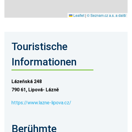
Leaflet
|
© Seznam.cz a.s. a další
Touristische
Informationen
Lázeňská 248
790 61, Lipová- Lázně
https://www.lazne-lipova.cz/
Berühmte