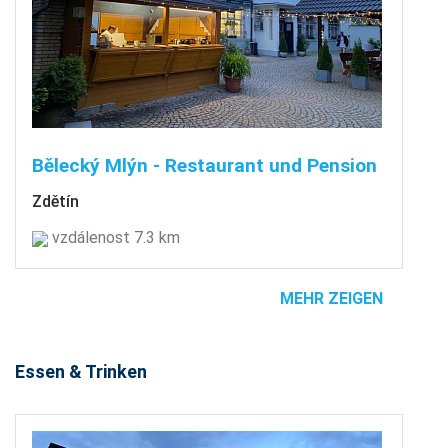
Bělecký Mlýn - Restaurant und Pension
Zdětín
vzdálenost 7.3 km
MEHR ZEIGEN
Essen & Trinken