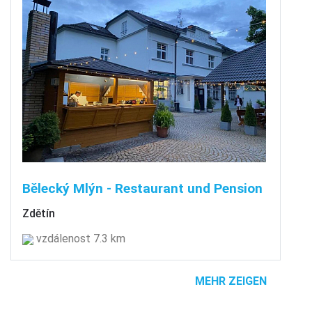
Bělecký Mlýn - Restaurant und Pension
Zdětín
vzdálenost 7.3 km
MEHR ZEIGEN