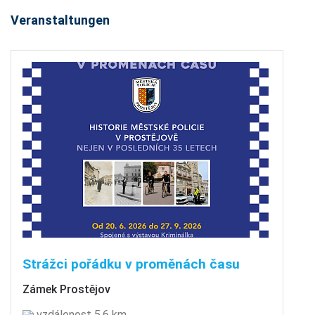
Veranstaltungen
Strážci pořádku v proměnách času
Zámek Prostějov
vzdálenost 5.6 km