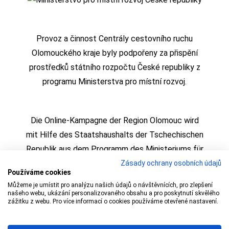
Provoz a činnost Centrály cestovního ruchu
Olomouckého kraje byly podpořeny za přispění
prostředků státního rozpočtu České republiky z
programu Ministerstva pro místní rozvoj.
Die Online-Kampagne der Region Olomouc wird
mit Hilfe des Staatshaushalts der Tschechischen
Republik aus dem Programm des Ministeriums für
regionale Entwicklung realisiert
Zásady ochrany osobních údajů
Používáme cookies
Můžeme je umístit pro analýzu našich údajů o návštěvnících, pro zlepšení
našeho webu, ukázání personalizovaného obsahu a pro poskytnutí skvělého
zážitku z webu. Pro více informací o cookies používáme otevřené nastavení.
Copyright © 2009 – 1 Olomoucký kraj,
Centrála