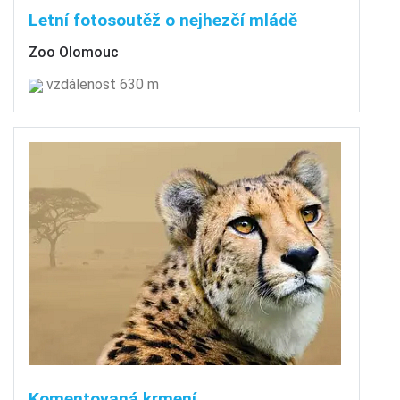
Letní fotosoutěž o nejhezčí mládě
Zoo Olomouc
vzdálenost 630 m
Komentovaná krmení