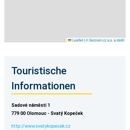
Leaflet
|
© Seznam.cz a.s. a další
Touristische
Informationen
Sadové náměstí 1
779 00 Olomouc - Svatý Kopeček
http://www.svatykopecek.cz