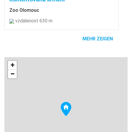
Zoo Olomouc
vzdálenost 630 m
MEHR ZEIGEN
+
−