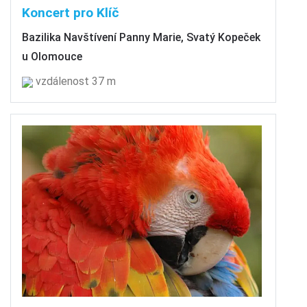
Koncert pro Klíč
Bazilika Navštívení Panny Marie, Svatý Kopeček
u Olomouce
vzdálenost 37 m