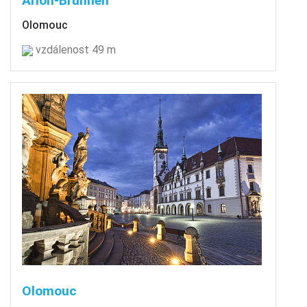
Arion-Brunnen
Olomouc
vzdálenost 49 m
Olomouc