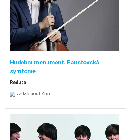
Hudební monument. Faustovská
symfonie
Reduta
vzdálenost 4 m