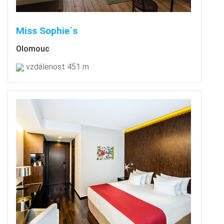
Miss Sophie´s
Olomouc
vzdálenost 451 m