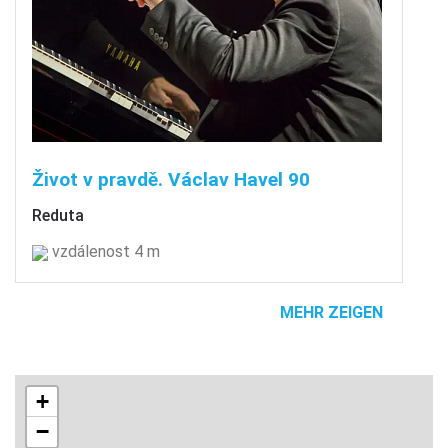
Život v pravdě. Václav Havel 90
Reduta
vzdálenost 4 m
MEHR ZEIGEN
+
−