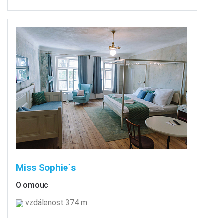
Miss Sophie´s
Olomouc
vzdálenost 374 m