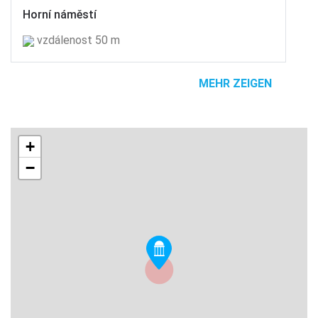
Horní náměstí
vzdálenost 50 m
MEHR ZEIGEN
+
−