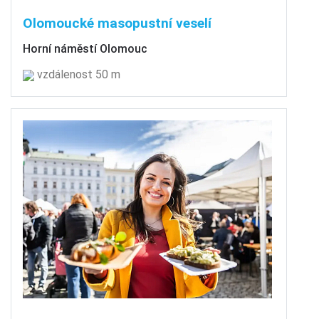
Olomoucké masopustní veselí
Horní náměstí Olomouc
vzdálenost 50 m