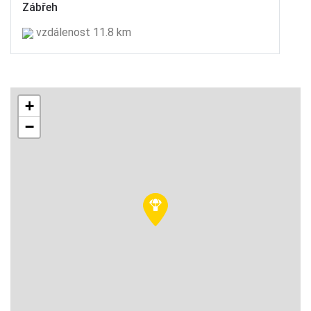
Zábřeh
vzdálenost 11.8 km
+
−