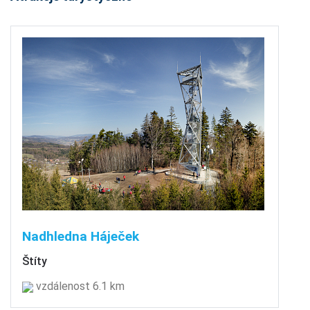
Nadhledna Háječek
Štíty
vzdálenost 6.1 km