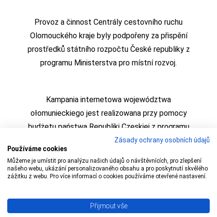
Provoz a činnost Centrály cestovního ruchu
Olomouckého kraje byly podpořeny za přispění
prostředků státního rozpočtu České republiky z
programu Ministerstva pro místní rozvoj.
Kampania internetowa województwa
ołomunieckiego jest realizowana przy pomocy
budżetu państwa Republiki Czeskiej z programu
Ministerstwa Rozwoju Regionalnego
Zásady ochrany osobních údajů
Používáme cookies
Můžeme je umístit pro analýzu našich údajů o návštěvnících, pro zlepšení
našeho webu, ukázání personalizovaného obsahu a pro poskytnutí skvělého
zážitku z webu. Pro více informací o cookies používáme otevřené nastavení.
Copyright © 2009 – 1 Olomoucký kraj,
Centrála
Přijmout vše
cestovního ruchu Olomouckého kraje