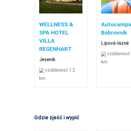
WELLNESS &
Autocampi
SPA HOTEL
Bobrovník
VILLA
Lipová-lázně
REGENHART
vzdálenost 
Jeseník
km
vzdálenost 1.2
km
Gdzie zjeść i wypić