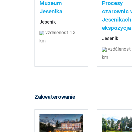
Muzeum
Procesy
Jesenika
czarownic 
Jesenikach
Jeseník
ekspozycja
vzdálenost 1.3
Jeseník
km
vzdálenost 
km
Zakwaterowanie