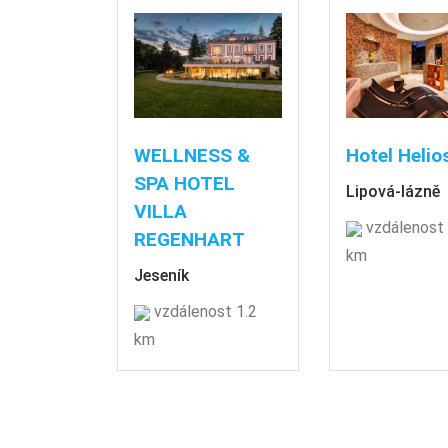
WELLNESS &
Hotel Helio
SPA HOTEL
Lipová-lázně
VILLA
vzdálenost 
REGENHART
km
Jeseník
vzdálenost 1.2
km