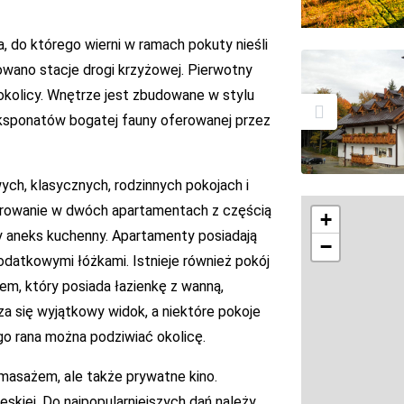
, do którego wierni w ramach pokuty nieśli
owano stacje drogi krzyżowej. Pierwotny
 okolicy. Wnętrze jest zbudowane w stylu
ksponatów bogatej fauny oferowanej przez
h, klasycznych, rodzinnych pokojach i
erowanie w dwóch apartamentach z częścią
+
lny aneks kuchenny. Apartamenty posiadają
−
dodatkowymi łóżkami. Istnieje również pokój
, który posiada łazienkę z wanną,
za się wyjątkowy widok, a niektóre pokoje
o rana można podziwiać okolicę.
omasażem, ale także prywatne kino.
eskiej. Do najpopularniejszych dań należy