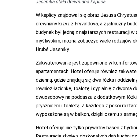
Jeseníka stała drewniana kaplica.
W kaplicy znajdował się obraz Jezusa Chrystusa
drewniany krzyż z Frývaldova, a z jałmużny bud
budynek był jedną z najstarszych restauracji w
myśliwskim, można zobaczyć wiele rodzajów e
Hrubé Jeseníky.
Zakwaterowanie jest zapewnione w komfortowyc
apartamentach. Hotel oferuje również zakwat
dzienną, gdzie znajdują się dwa łóżka i oddzie
również łazienkę, toaletę i sypialnię z dwoma 
dwuosobowy na poddaszu z dodatkowym łóżkiem
prysznicem i toaletą. Z każdego z pokoi roztac
wyposażone są w balkon, dzięki czemu z sameg
Hotel oferuje nie tylko prywatny basen z hydr
Restauracja słynie z doskonałych dań kuchni cz