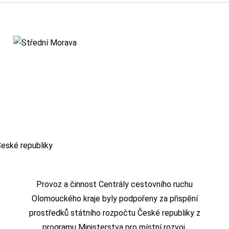
Provoz a činnost Centrály cestovního ruchu
Olomouckého kraje byly podpořeny za přispění
prostředků státního rozpočtu České republiky z
programu Ministerstva pro místní rozvoj.