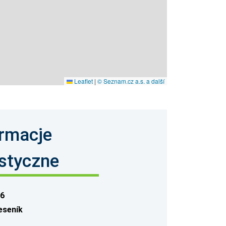
Leaflet
|
© Seznam.cz a.s. a další
ormacje
ystyczne
 6
eseník