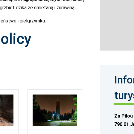
 grzbiet dzika ze śmietaną i żurawiną.
eństwo i pielgrzymka.
olicy
Inf
tur
Za Pilou
790 01 J