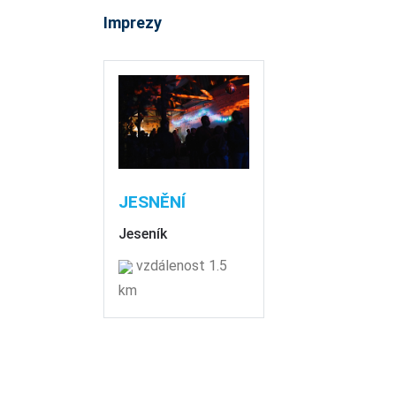
Imprezy
JESNĚNÍ
Jeseník
vzdálenost 1.5
km