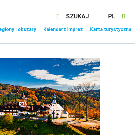
SZUKAJ
PL
egiony i obszary
Kalendarz imprez
Karta turystyczna