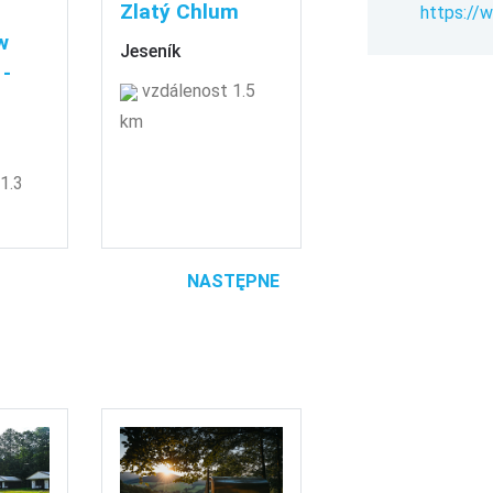
Zlatý Chlum
https://
w
Jeseník
 -
vzdálenost 1.5
km
1.3
NASTĘPNE