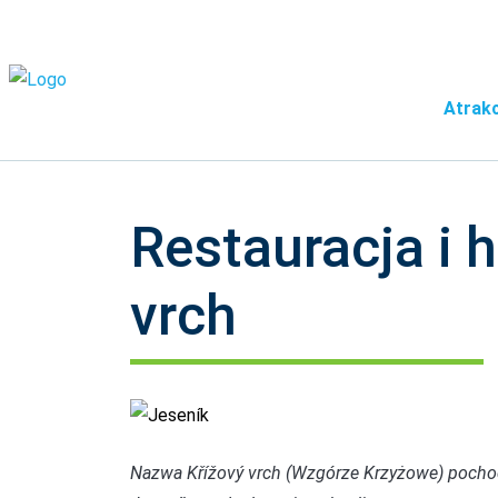
Atrakc
Restauracja i h
vrch
Jeseník
Nazwa Křížový vrch (Wzgórze Krzyżowe) pochod