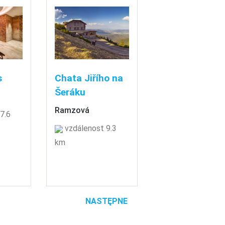
s
Chata Jiřího na
Šeráku
Ramzová
7.6
vzdálenost 9.3
km
NASTĘPNE