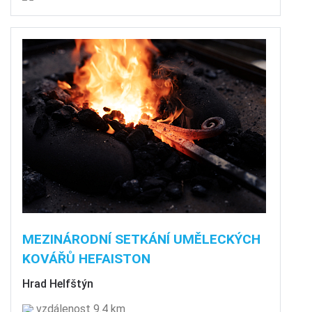
MEZINÁRODNÍ SETKÁNÍ UMĚLECKÝCH
KOVÁŘŮ HEFAISTON
Hrad Helfštýn
vzdálenost 9.4 km