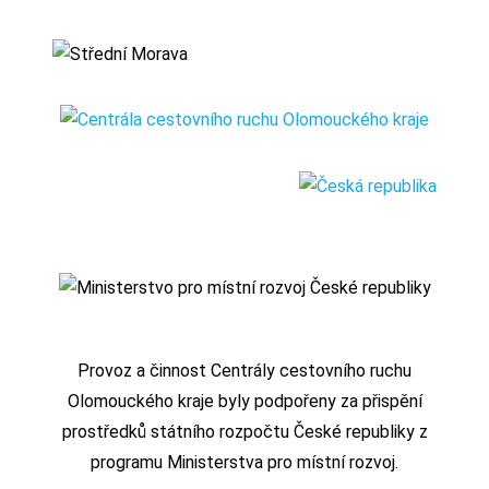
Provoz a činnost Centrály cestovního ruchu
Olomouckého kraje byly podpořeny za přispění
prostředků státního rozpočtu České republiky z
programu Ministerstva pro místní rozvoj.