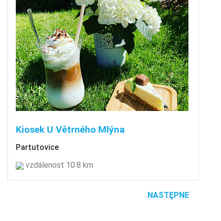
Kiosek U Větrného Mlýna
Partutovice
vzdálenost 10.8 km
NASTĘPNE