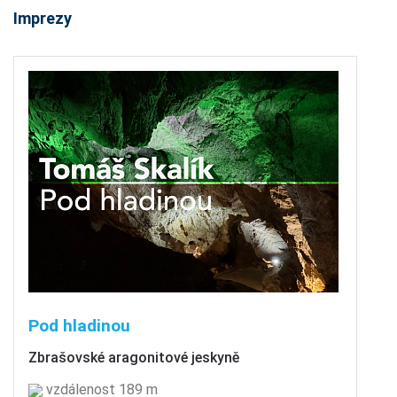
Imprezy
Pod hladinou
Zbrašovské aragonitové jeskyně
vzdálenost 189 m