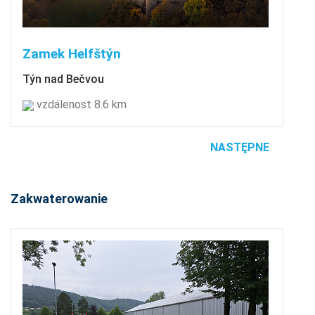
Zamek Helfštýn
Týn nad Bečvou
vzdálenost 8.6 km
NASTĘPNE
Zakwaterowanie