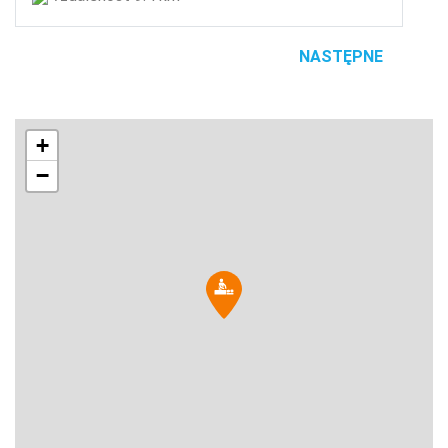
NASTĘPNE
+
−