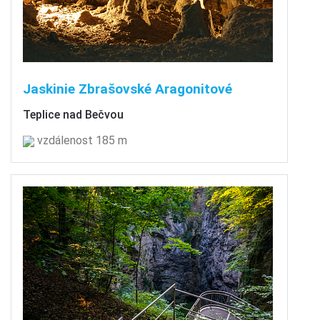
Jaskinie Zbrašovské Aragonitové
Teplice nad Bečvou
vzdálenost 185 m