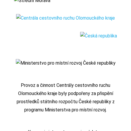
Provoz a činnost Centrály cestovního ruchu
Olomouckého kraje byly podpořeny za přispění
prostředků státního rozpočtu České republiky z
programu Ministerstva pro místní rozvoj.