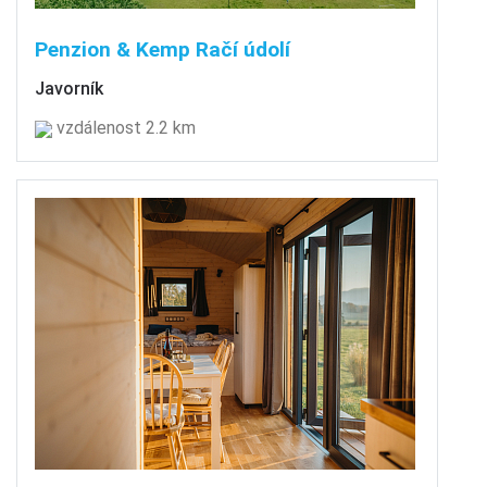
Penzion & Kemp Račí údolí
Javorník
vzdálenost 2.2 km