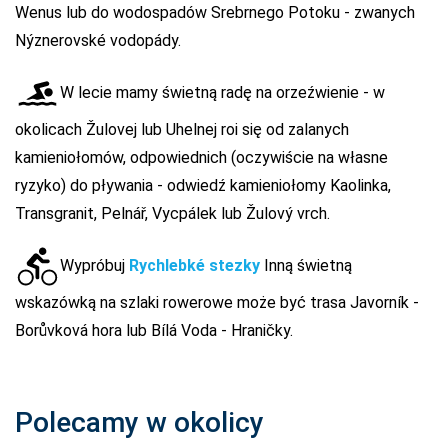
Wenus lub do wodospadów Srebrnego Potoku - zwanych
Nýznerovské vodopády.
W lecie mamy świetną radę na orzeźwienie - w
okolicach Žulovej lub Uhelnej roi się od zalanych
kamieniołomów, odpowiednich (oczywiście na własne
ryzyko) do pływania - odwiedź kamieniołomy Kaolinka,
Transgranit, Pelnář, Vycpálek lub Žulový vrch.
Wypróbuj
Rychlebké stezky
Inną świetną
wskazówką na szlaki rowerowe może być trasa Javorník -
Borůvková hora lub Bílá Voda - Hraničky.
Polecamy w okolicy