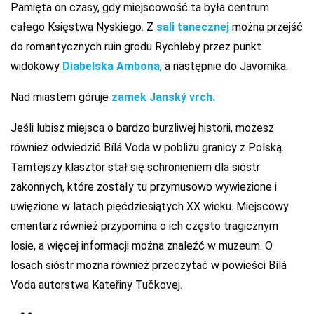
Pamięta on czasy, gdy miejscowość ta była centrum
całego Księstwa Nyskiego. Z
sali tanecznej
można przejść
do romantycznych ruin grodu Rychleby przez punkt
widokowy
Diabelska Ambona
, a następnie do Javornika.
Nad miastem góruje
zamek Janský vrch.
Jeśli lubisz miejsca o bardzo burzliwej historii, możesz
również odwiedzić Bílá Voda w pobliżu granicy z Polską.
Tamtejszy klasztor stał się schronieniem dla sióstr
zakonnych, które zostały tu przymusowo wywiezione i
uwięzione w latach pięćdziesiątych XX wieku. Miejscowy
cmentarz również przypomina o ich często tragicznym
losie, a więcej informacji można znaleźć w muzeum. O
losach sióstr można również przeczytać w powieści Bílá
Voda autorstwa Kateřiny Tučkovej.