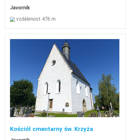
Javorník
vzdálenost 476 m
Kościół cmentarny św. Krzyża