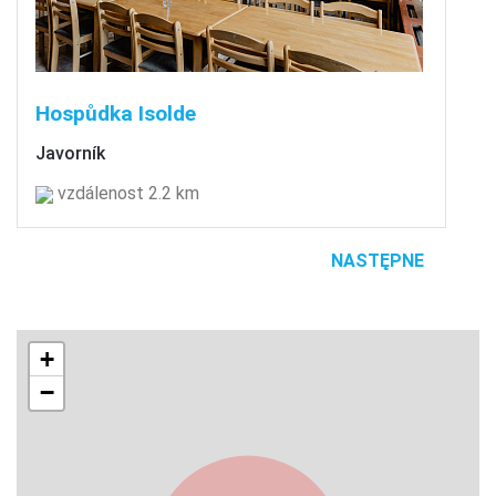
Hospůdka Isolde
Javorník
vzdálenost 2.2 km
NASTĘPNE
+
−