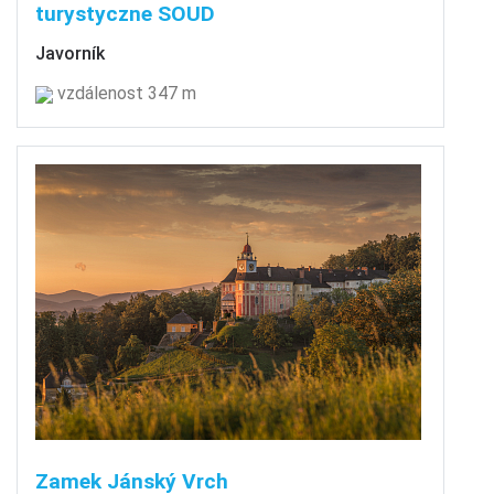
turystyczne SOUD
Javorník
vzdálenost 347 m
Zamek Jánský Vrch