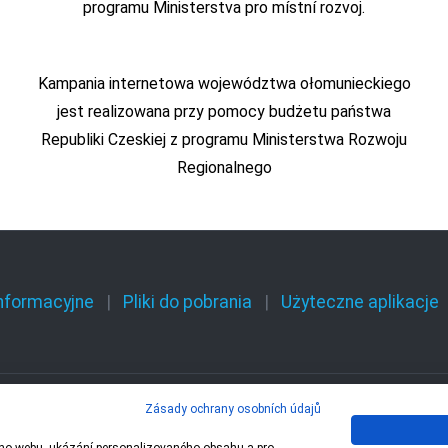
programu Ministerstva pro místní rozvoj.
Kampania internetowa województwa ołomunieckiego
jest realizowana przy pomocy budżetu państwa
Republiki Czeskiej z programu Ministerstwa Rozwoju
Regionalnego
informacyjne
Pliki do pobrania
Użyteczne aplikacje
Zásady ochrany osobních údajů
 – 1 Olomoucký kraj,
Centrála cestovního ruchu 