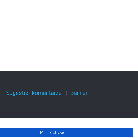
Sugestie i komentarze
Banner
Přijmout vše
Olomouckého kraje