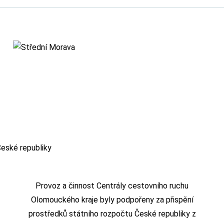
Provoz a činnost Centrály cestovního ruchu
Olomouckého kraje byly podpořeny za přispění
prostředků státního rozpočtu České republiky z