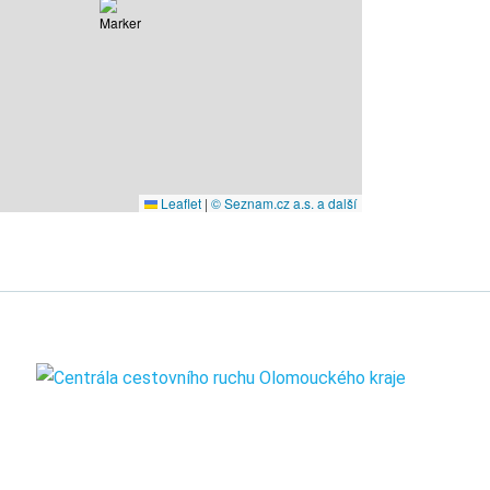
Leaflet
|
© Seznam.cz a.s. a další