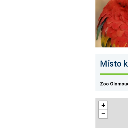
Místo k
Zoo Olomou
+
−