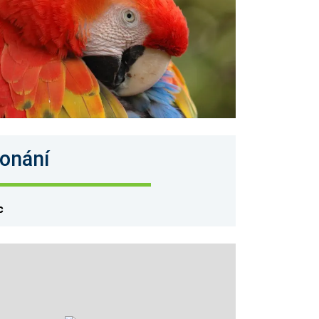
onání
c