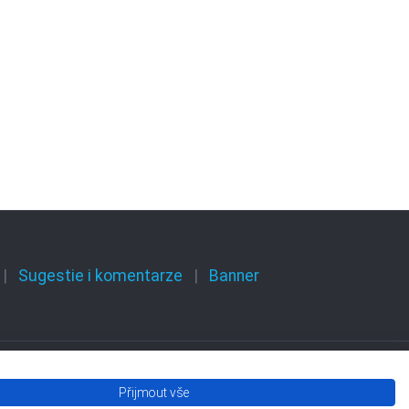
Sugestie i komentarze
Banner
Přijmout vše
Olomouckého kraje