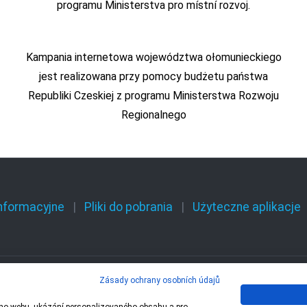
programu Ministerstva pro místní rozvoj.
Kampania internetowa województwa ołomunieckiego
jest realizowana przy pomocy budżetu państwa
Republiki Czeskiej z programu Ministerstwa Rozwoju
Regionalnego
informacyjne
Pliki do pobrania
Użyteczne aplikacje
Zásady ochrany osobních údajů
 – 1 Olomoucký kraj,
Centrála cestovního ruchu 