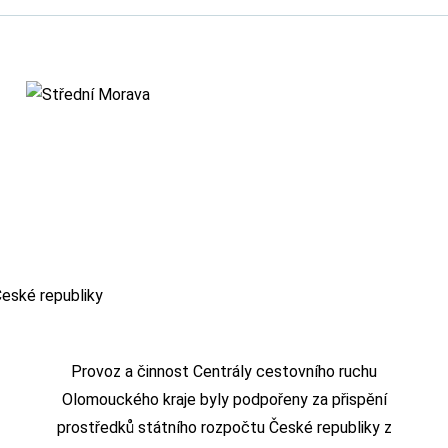
Provoz a činnost Centrály cestovního ruchu
Olomouckého kraje byly podpořeny za přispění
prostředků státního rozpočtu České republiky z