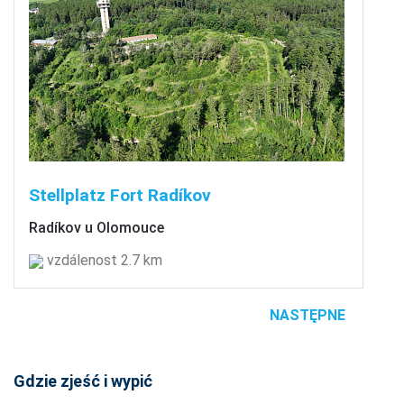
Stellplatz Fort Radíkov
Radíkov u Olomouce
vzdálenost 2.7 km
NASTĘPNE
Gdzie zjeść i wypić