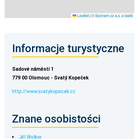
Leaflet
|
© Seznam.cz a.s. a další
Informacje turystyczne
Sadové náměstí 1
779 00 Olomouc - Svatý Kopeček
http://www.svatykopecek.cz
Znane osobistości
Jiří Wolker