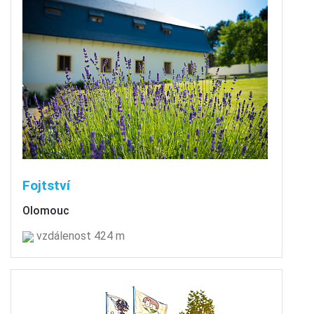
Fojtství
Olomouc
vzdálenost 424 m