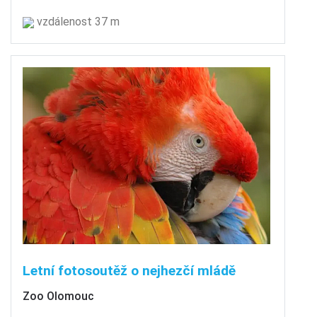
vzdálenost 37 m
Letní fotosoutěž o nejhezčí mládě
Zoo Olomouc