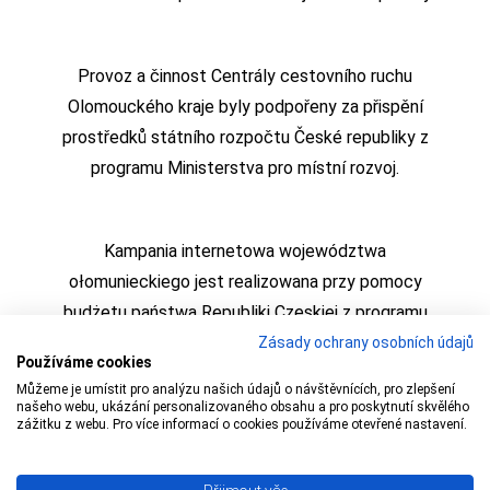
Provoz a činnost Centrály cestovního ruchu
Olomouckého kraje byly podpořeny za přispění
prostředků státního rozpočtu České republiky z
programu Ministerstva pro místní rozvoj.
Kampania internetowa województwa
ołomunieckiego jest realizowana przy pomocy
budżetu państwa Republiki Czeskiej z programu
Ministerstwa Rozwoju Regionalnego
Zásady ochrany osobních údajů
Používáme cookies
Můžeme je umístit pro analýzu našich údajů o návštěvnících, pro zlepšení
našeho webu, ukázání personalizovaného obsahu a pro poskytnutí skvělého
zážitku z webu. Pro více informací o cookies používáme otevřené nastavení.
Copyright © 2009 – 1 Olomoucký kraj,
Centrála