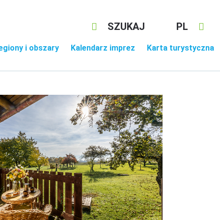
SZUKAJ
PL
egiony i obszary
Kalendarz imprez
Karta turystyczna