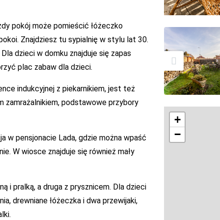
ażdy pokój może pomieścić łóżeczko
koi. Znajdziesz tu sypialnię w stylu lat 30.
 Dla dzieci w domku znajduje się zapas
zyć plac zabaw dla dzieci.
ce indukcyjnej z piekarnikiem, jest też
ym zamrażalnikiem, podstawowe przybory
+
−
cja w pensjonacie Lada, gdzie można wpaść
nie. W wiosce znajduje się również mały
ą i pralką, a druga z prysznicem. Dla dzieci
a, drewniane łóżeczka i dwa przewijaki,
lki.