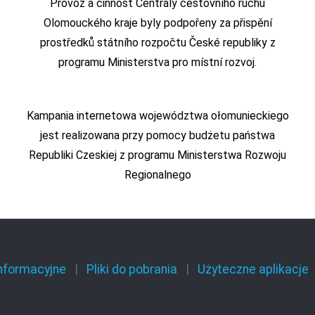
Provoz a činnost Centrály cestovního ruchu
Olomouckého kraje byly podpořeny za přispění
prostředků státního rozpočtu České republiky z
programu Ministerstva pro místní rozvoj.
Kampania internetowa województwa ołomunieckiego
jest realizowana przy pomocy budżetu państwa
Republiki Czeskiej z programu Ministerstwa Rozwoju
Regionalnego
informacyjne
Pliki do pobrania
Użyteczne aplikacje