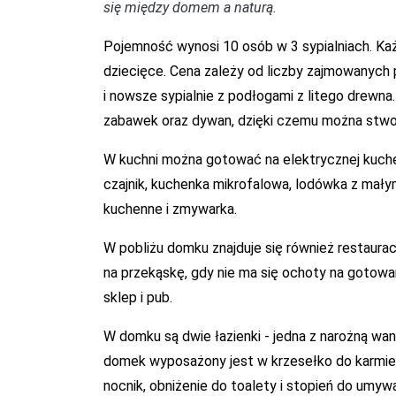
się między domem a naturą.
Pojemność wynosi 10 osób w 3 sypialniach. K
dziecięce. Cena zależy od liczby zajmowanych po
i nowsze sypialnie z podłogami z litego drewna.
zabawek oraz dywan, dzięki czemu można stwor
W kuchni można gotować na elektrycznej kuchen
czajnik, kuchenka mikrofalowa, lodówka z mał
kuchenne i zmywarka.
W pobliżu domku znajduje się również restaura
na przekąskę, gdy nie ma się ochoty na gotowa
sklep i pub.
W domku są dwie łazienki - jedna z narożną wann
domek wyposażony jest w krzesełko do karmieni
nocnik, obniżenie do toalety i stopień do umywa