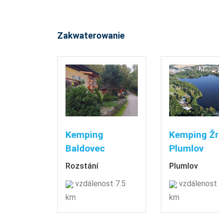
Zakwaterowanie
Kemping
Kemping Žr
Baldovec
Plumlov
Rozstání
Plumlov
vzdálenost 7.5
vzdálenost 
km
km