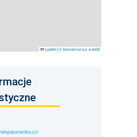
Leaflet
|
© Seznam.cz a.s. a další
ormacje
ystyczne
chalupausramku.cz/