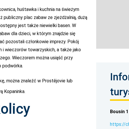
ownica, huśtawka i kuchnia na świeżym
ż publiczny plac zabaw ze zjeżdżalnią, dużą
dostępny jest także niewielki basen. W
abaw dla dzieci, w którym znajdzie się
tać pozostali członkowie imprezy. Pokój
i wieczorów towarzyskich, a także jako
czego. Wieczorem można usiąść przy
go podwórka.
Inf
kę, można znaleźć w Prostějovie lub
tur
ą Kopaninka.
olicy
Bousín 1
https://