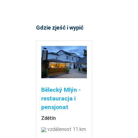
Gdzie zjeść i wypić
Bělecký Mlýn -
restauracja i
pensjonat
Zdětín
vzdálenost 11 km