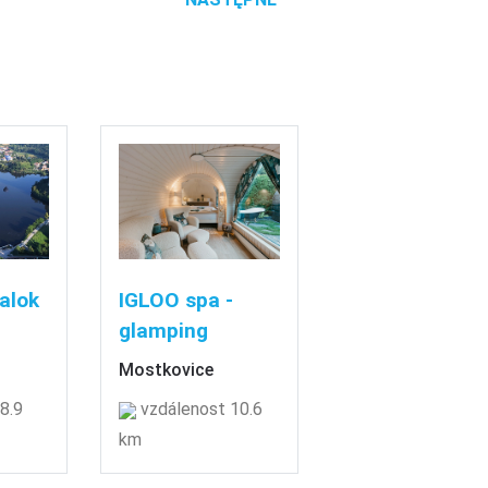
alok
IGLOO spa -
glamping
Mostkovice
8.9
vzdálenost 10.6
km