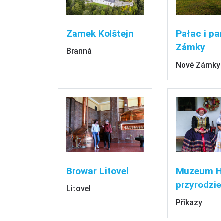
Zamek Kolštejn
Pałac i pa
Zámky
Branná
Nové Zámky
Browar Litovel
Muzeum H
przyrodzie
Litovel
Příkazy