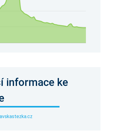
í informace ke
e
vskastezka.cz