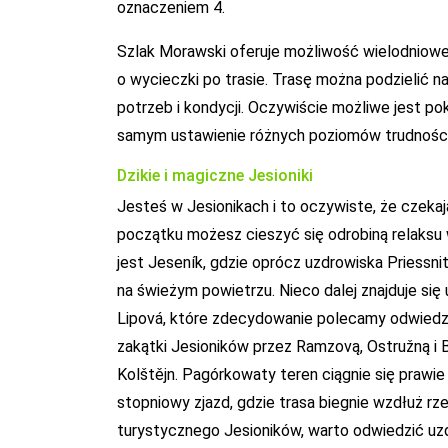
oznaczeniem 4.
Szlak Morawski oferuje możliwość wielodniowe
o wycieczki po trasie. Trasę można podzielić n
potrzeb i kondycji. Oczywiście możliwe jest po
samym ustawienie różnych poziomów trudności
Dzikie i magiczne Jesioniki
Jesteś w Jesionikach i to oczywiste, że czekają
początku możesz cieszyć się odrobiną relaksu
jest Jeseník, gdzie oprócz uzdrowiska Priessn
na świeżym powietrzu. Nieco dalej znajduje si
Lipová, które zdecydowanie polecamy odwiedzi
zakątki Jesioników przez Ramzovą, Ostružną i 
Kolštějn. Pagórkowaty teren ciągnie się prawi
stopniowy zjazd, gdzie trasa biegnie wzdłuż r
turystycznego Jesioników, warto odwiedzić uzd