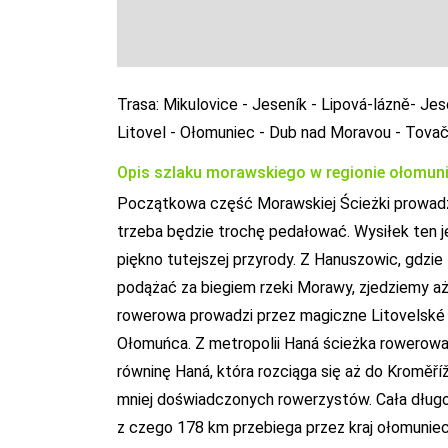
Trasa: Mikulovice - Jeseník - Lipová-lázně- Je
Litovel - Ołomuniec - Dub nad Moravou - Tova
Opis szlaku morawskiego w regionie ołomun
Początkowa część Morawskiej Ścieżki prowadzi 
trzeba będzie trochę pedałować. Wysiłek ten 
piękno tutejszej przyrody. Z Hanuszowic, gdzie
podążać za biegiem rzeki Morawy, zjedziemy aż
rowerowa prowadzi przez magiczne Litovelské P
Ołomuńca. Z metropolii Haná ścieżka rowerowa k
równinę Haná, która rozciąga się aż do Kroměříž
mniej doświadczonych rowerzystów. Cała dług
z czego 178 km przebiega przez kraj ołomuniec