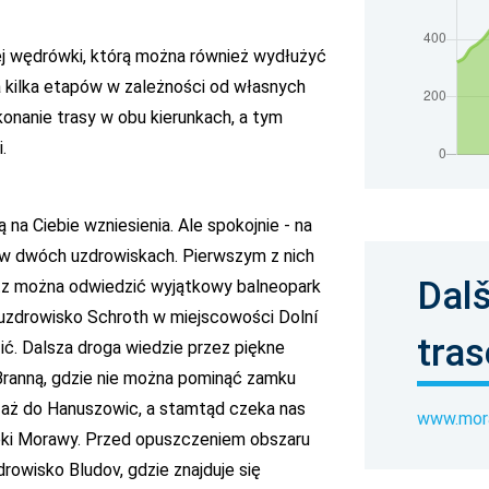
j wędrówki, którą można również wydłużyć
a kilka etapów w zależności od własnych
konanie trasy w obu kierunkach, a tym
.
 na Ciebie wzniesienia. Ale spokojnie - na
 w dwóch uzdrowiskach. Pierwszym z nich
Dalš
itz można odwiedzić wyjątkowy balneopark
ę uzdrowisko Schroth w miejscowości Dolní
tras
ć. Dalsza droga wiedzie przez piękne
Branną, gdzie nie można pominąć zamku
e aż do Hanuszowic, a stamtąd czeka nas
www.mora
zeki Morawy. Przed opuszczeniem obszaru
rowisko Bludov, gdzie znajduje się