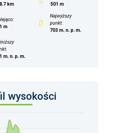
8.7 km
501 m
Najwyższy
lejąco:
punkt:
1 m
703 m. n. p. m.
jniższy
nkt:
1 m. n. p. m.
il wysokości