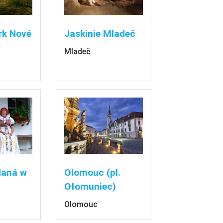
rk Nové
Jaskinie Mladeč
Mladeč
aná w
Olomouc (pl.
Ołomuniec)
Olomouc