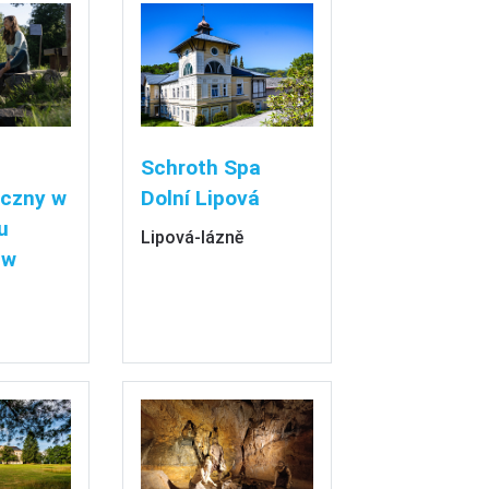
Schroth Spa
iczny w
Dolní Lipová
u
Lipová-lázně
 w