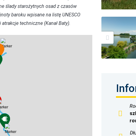
alne ślady starożytnych osad z czasów
ejnoty baroku wpisane na listę UNESCO
 atrakcje techniczne (Kanał Baty).
Info
Rod
sz
ro
Dł