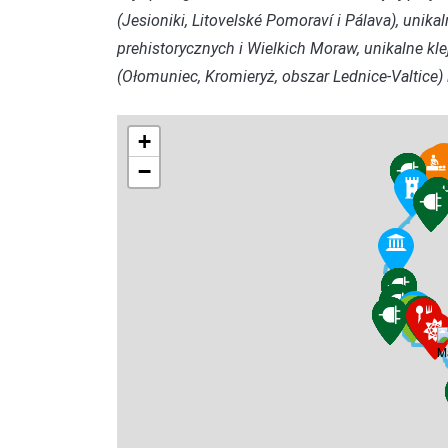
(Jesioniki, Litovelské Pomoraví i Pálava), unik
prehistorycznych i Wielkich Moraw, unikalne kl
(Ołomuniec, Kromieryż, obszar Lednice-Valtice) i
+
−