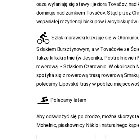
oaza wyłaniają się stawy i jeziora Tovačov, nad 
dominuje nad zamkiem Tovačov. Stąd przez Ch
wspaniałej rezydencji biskupów i arcybiskupów
Szlak morawski krzyżuje się w Ołomuńcu
Szlakiem Bursztynowym, a w Tovačovie ze Ści
także kilkakrotnie (w Jeseníku, Postřelmovie i
rowerową - Szlakiem Czarownic. W okolicach M
spotyka się z rowerową trasą rowerową Smakuj
polecamy Lipovské trasy w pobliżu miejscowośc
Polecamy latem
Aby odświeżyć się po drodze, można skorzystać
Mohelnic, piaskownicy Náklo i naturalnego kąp