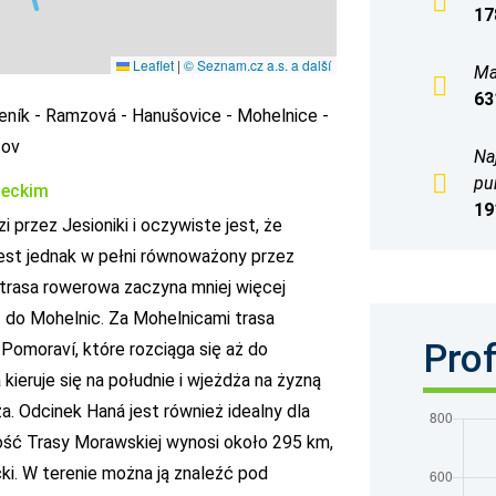
17
Leaflet
|
© Seznam.cz a.s. a další
Ma
63
seník - Ramzová - Hanušovice - Mohelnice -
čov
Na
pu
ieckim
19
przez Jesioniki i oczywiste jest, że
jest jednak w pełni równoważony przez
 trasa rowerowa zaczyna mniej więcej
 do Mohelnic. Za Mohelnicami trasa
Prof
omoraví, które rozciąga się aż do
ieruje się na południe i wjeżdża na żyzną
a. Odcinek Haná jest również idealny dla
ość Trasy Morawskiej wynosi około 295 km,
ki. W terenie można ją znaleźć pod