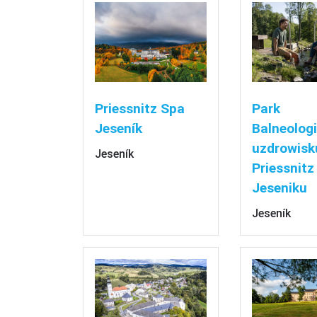
Priessnitz Spa
Park
Jeseník
Balneolog
uzdrowisk
Jeseník
Priessnitz
Jeseniku
Jeseník