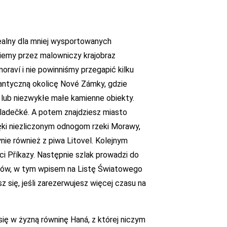
dealny dla mniej wysportowanych
iemy przez malowniczy krajobraz
raví i nie powinniśmy przegapić kilku
mantyczną okolicę Nové Zámky, gdzie
 lub niezwykłe małe kamienne obiekty.
ladečké. A potem znajdziesz miasto
ęki niezliczonym odnogom rzeki Morawy,
nie również z piwa Litovel. Kolejnym
i Příkazy. Następnie szlak prowadzi do
ków, w tym wpisem na Listę Światowego
 się, jeśli zarezerwujesz więcej czasu na
się w żyzną równinę Haná, z której niczym