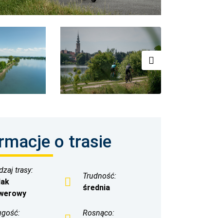
rmacje o trasie
zaj trasy:
Trudność:
lak
średnia
werowy
ugość:
Rosnąco: