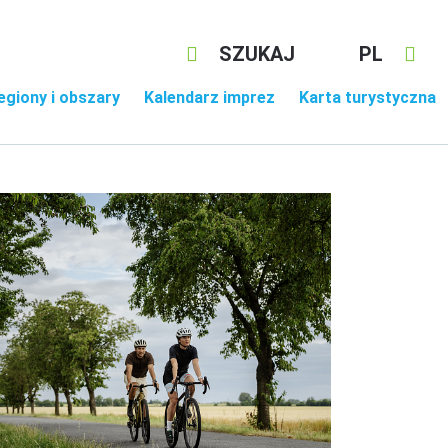
SZUKAJ
PL
egiony i obszary
Kalendarz imprez
Karta turystyczna