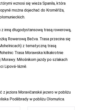
którymi wznosi się wieża Spanila, która
ropyně można dojechać do Kroměříža,
 ołomunieckich.
 z inną długodystansową trasą rowerową,
eżką Rowerową Bečva. Trasa przecina się
 Mohelnicach) z tematyczną trasą
ohelnic Trasa Morawska kilkakrotnie
 Morawy. Miłośnikom jazdy po szlakach
i Lipová-lázně.
 z jeziora Moravičanské jezero w pobliżu
ieliska Poděbrady w pobliżu Ołomuńca.