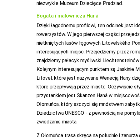
niezwykłe Muzeum Dziecięce Pradziad.
Bogata i malownicza Haná
Dzięki łagodnemu profilowi, ten odcinek jest i
rowerzystów. W jego pierwszej części przejedz
nietkniętych lasów łęgowych Litovelského Pomo
interesujących miejsc. Przejedziemy przez ro
znajdziemy pałacyk myśliwski Liechtensteinów
Kolejnym interesującym punktem są Jaskinie M
Litovel, które jest nazywane Wenecją Hany dzi
które przepływają przez miasto. Oczywiście sły
przystankiem jest Skanzen Haná w miejscowośc
Ołomuńca, który szczyci się mnóstwem zabyt
Dziedzictwa UNESCO - z pewnością nie pomylisz
zwiedzanie miasta.
Z Ołomuńca trasa skręca na południe i zanurza 