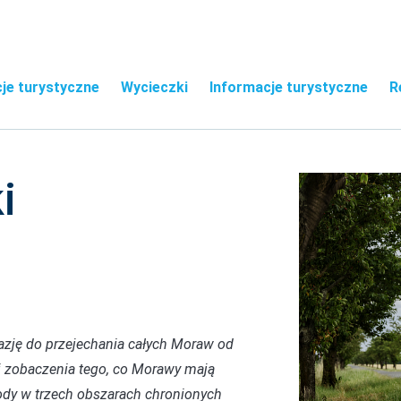
je turystyczne
Wycieczki
Informacje turystyczne
R
i
azję do przejechania całych Moraw od
i zobaczenia tego, co Morawy mają
rody w trzech obszarach chronionych