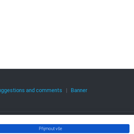
uggestions and comments
Banner
Přijmout vše
Olomouckého kraje