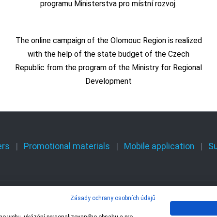
programu Ministerstva pro místní rozvoj.
The online campaign of the Olomouc Region is realized
with the help of the state budget of the Czech
Republic from the program of the Ministry for Regional
Development
ers
Promotional materials
Mobile application
S
Zásady ochrany osobních údajů
 – 1 Olomoucký kraj,
Centrála cestovního ruchu 