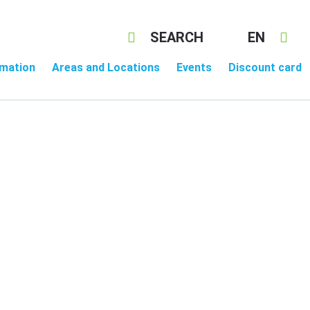
SEARCH
EN
rmation
Areas and Locations
Events
Discount card