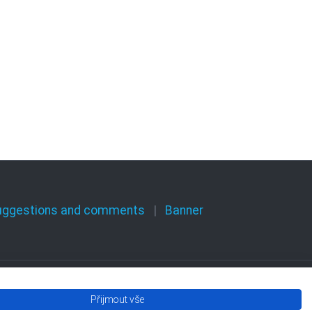
uggestions and comments
Banner
Přijmout vše
Olomouckého kraje