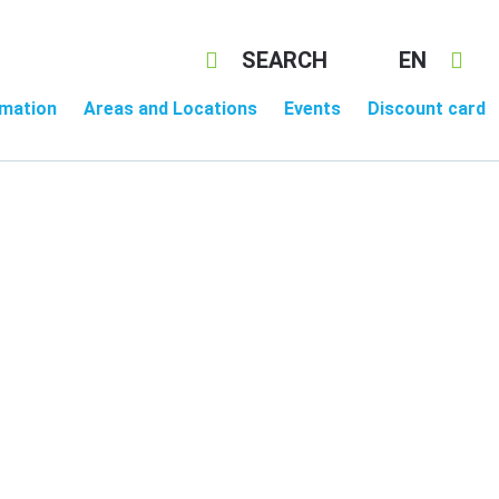
SEARCH
EN
rmation
Areas and Locations
Events
Discount card