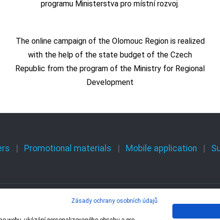
programu Ministerstva pro místní rozvoj.
The online campaign of the Olomouc Region is realized
with the help of the state budget of the Czech
Republic from the program of the Ministry for Regional
Development
ers
Promotional materials
Mobile application
S
Zásady ochrany osobních údajů
 – 1 Olomoucký kraj,
Centrála cestovního ruchu 