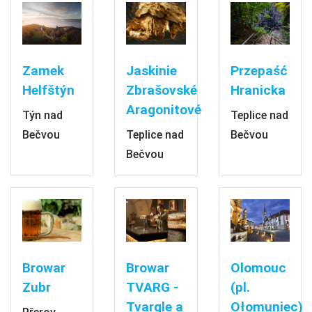
Zamek
Jaskinie
Przepaść
Helfštýn
Zbrašovské
Hranicka
Aragonitové
Týn nad
Teplice nad
Bečvou
Teplice nad
Bečvou
Bečvou
Browar
Browar
Olomouc
Zubr
TVARG -
(pl.
Tvargle a
Ołomuniec)