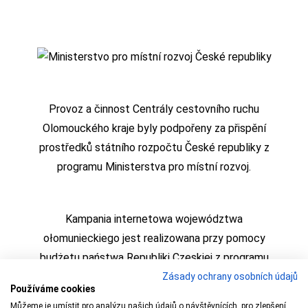
Provoz a činnost Centrály cestovního ruchu
Olomouckého kraje byly podpořeny za přispění
prostředků státního rozpočtu České republiky z
programu Ministerstva pro místní rozvoj.
Kampania internetowa województwa
ołomunieckiego jest realizowana przy pomocy
budżetu państwa Republiki Czeskiej z programu
Ministerstwa Rozwoju Regionalnego
Zásady ochrany osobních údajů
Používáme cookies
Můžeme je umístit pro analýzu našich údajů o návštěvnících, pro zlepšení