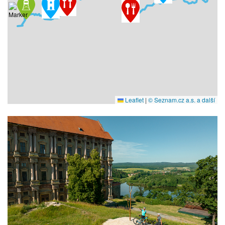
Leaflet
|
© Seznam.cz a.s. a další