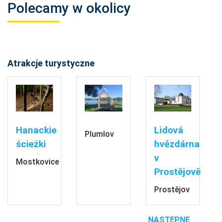
Polecamy w okolicy
Atrakcje turystyczne
Hanackie
Lidová
Plumlov
ścieżki
hvězdárna
v
Mostkovice
Prostějově
Prostějov
NASTĘPNE