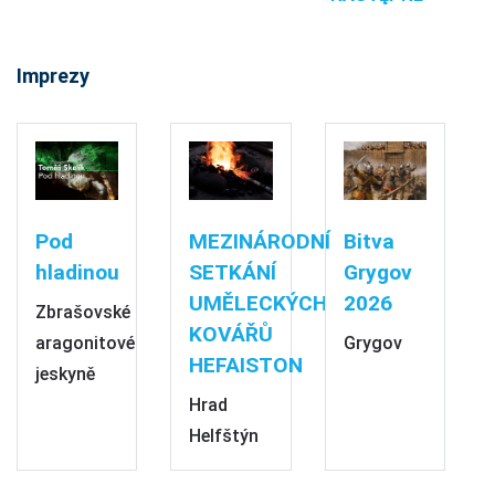
Imprezy
Pod
MEZINÁRODNÍ
Bitva
hladinou
SETKÁNÍ
Grygov
UMĚLECKÝCH
2026
Zbrašovské
KOVÁŘŮ
aragonitové
Grygov
HEFAISTON
jeskyně
Hrad
Helfštýn