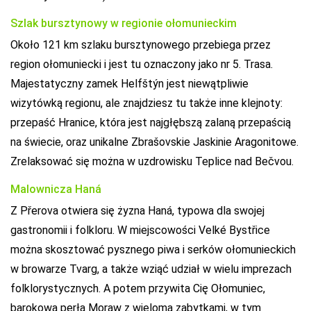
Szlak bursztynowy w regionie ołomunieckim
Około 121 km szlaku bursztynowego przebiega przez
region ołomuniecki i jest tu oznaczony jako nr 5. Trasa.
Majestatyczny zamek Helfštýn jest niewątpliwie
wizytówką regionu, ale znajdziesz tu także inne klejnoty:
przepaść Hranice, która jest najgłębszą zalaną przepaścią
na świecie, oraz unikalne Zbrašovskie Jaskinie Aragonitowe.
Zrelaksować się można w uzdrowisku Teplice nad Bečvou.
Malownicza Haná
Z Přerova otwiera się żyzna Haná, typowa dla swojej
gastronomii i folkloru. W miejscowości Velké Bystřice
można skosztować pysznego piwa i serków ołomunieckich
w browarze Tvarg, a także wziąć udział w wielu imprezach
folklorystycznych. A potem przywita Cię Ołomuniec,
barokowa perła Moraw z wieloma zabytkami, w tym