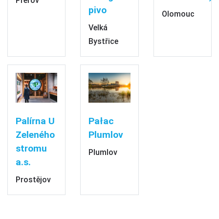
Přerov
pivo
Olomouc
Velká
Bystřice
Palírna U
Pałac
Zeleného
Plumlov
stromu
Plumlov
a.s.
Prostějov