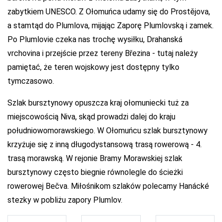
zabytkiem UNESCO. Z Ołomuńca udamy się do Prostějova,
a stamtąd do Plumlova, mijając Zaporę Plumlovską i zamek.
Po Plumlovie czeka nas trochę wysiłku, Drahanská
vrchovina i przejście przez tereny Březina - tutaj należy
pamiętać, że teren wojskowy jest dostępny tylko
tymczasowo.
Szlak bursztynowy opuszcza kraj ołomuniecki tuż za
miejscowością Niva, skąd prowadzi dalej do kraju
południowomorawskiego. W Ołomuńcu szlak bursztynowy
krzyżuje się z inną długodystansową trasą rowerową - 4.
trasą morawską. W rejonie Bramy Morawskiej szlak
bursztynowy często biegnie równolegle do ścieżki
rowerowej Bečva. Miłośnikom szlaków polecamy Hanácké
stezky w pobliżu zapory Plumlov.