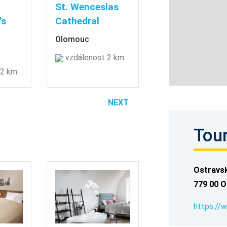
St. Wenceslas
's
Cathedral
Olomouc
vzdálenost 2 km
 2 km
NEXT
Tour
Ostravs
779 00 O
https://