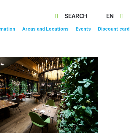
SEARCH
EN
rmation
Areas and Locations
Events
Discount card