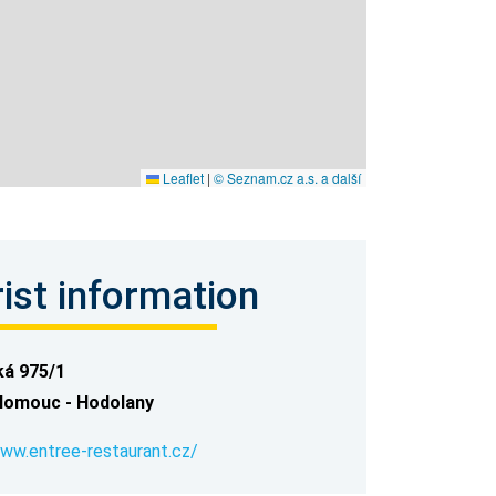
Leaflet
|
© Seznam.cz a.s. a další
ist information
ká 975/1
lomouc - Hodolany
www.entree-restaurant.cz/