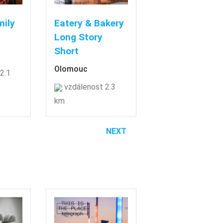
mily
Eatery & Bakery
Long Story
Short
Olomouc
2.1
vzdálenost 2.3
km
NEXT