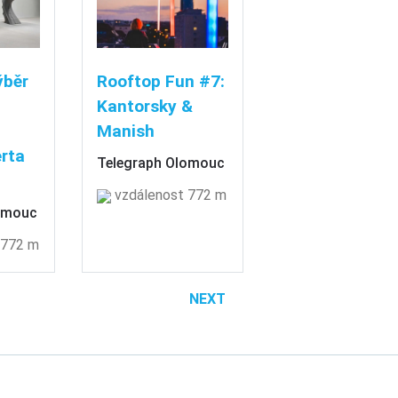
ýběr
Rooftop Fun #7:
Kantorsky &
Manish
rta
Telegraph Olomouc
vzdálenost 772 m
omouc
 772 m
NEXT