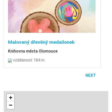
Malovaný dřevěný medailonek
Knihovna města Olomouce
vzdálenost 184 m
NEXT
+
−