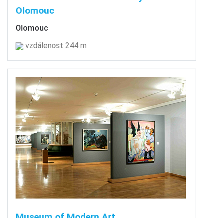
Olomouc
Olomouc
vzdálenost 244 m
Museum of Modern Art