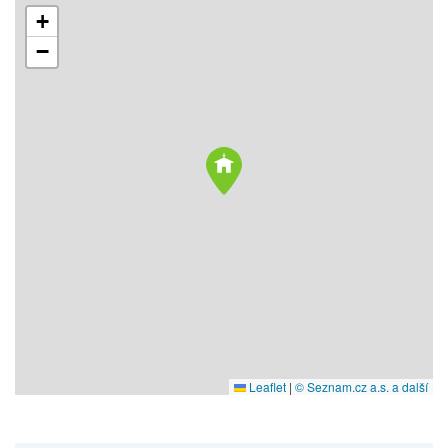
+
−
Leaflet
|
© Seznam.cz a.s. a další