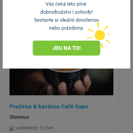
vzdálenost 3.7 km
Pražírna & kavárna Café Gape
Olomouc
vzdálenost 5.3 km