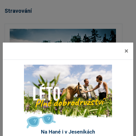
Stravování
×
Restaurace Archa
Sv. Kopeček