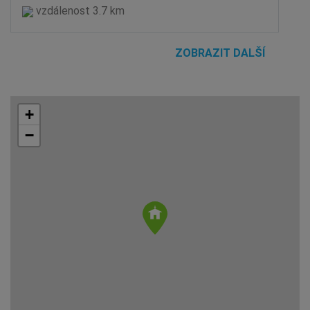
vzdálenost 3.7 km
ZOBRAZIT DALŠÍ
+
−