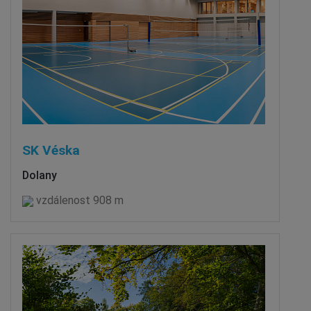
SK Véska
Dolany
vzdálenost 908 m