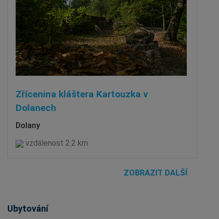
Zřícenina kláštera Kartouzka v
Dolanech
Dolany
vzdálenost 2.2 km
ZOBRAZIT DALŠÍ
Ubytování