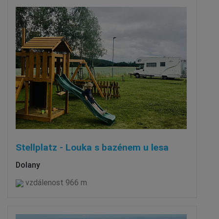
Stellplatz - Louka s bazénem u lesa
Dolany
vzdálenost 966 m