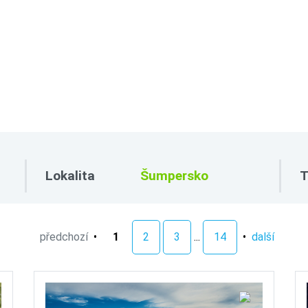
Lokalita
T
předchozí
•
1
2
3
...
14
•
další