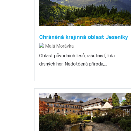
Chráněná krajinná oblast Jeseníky
Malá Morávka
Oblast původních lesů, rašelinišť, luk i
drsných hor. Nedotčená příroda,…