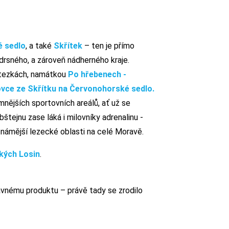
 sedlo
, a také
Skřítek
– ten je přímo
rsného, a zároveň nádherného kraje.
tezkách, namátkou
Po hřebenech -
vce ze Skřítku na Červonohorské sedlo.
mnějších sportovních areálů, ať už se
tejnu zase láká i milovníky adrenalinu -
jznámější lezecké oblasti na celé Moravě.
kých Losin
.
avnému produktu – právě tady se zrodilo