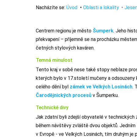
Nacházíte se:
Úvod
Oblasti a lokality
Jesen
Centrem regionu je město
Šumperk
. Jeho his
překvapení – příjemně se na procházku městem 
četných stylových kaváren.
Temná minulost
Tento kraj v sobě nese také stopy neblaze pro
kterých bylo v 17.století mučeny a odsouzeny 
celého dění byl
zámek ve Velkých Losinách
. 
Čarodějnických procesů
v Šumperku.
Technické divy
Jak zdatní byli zdejší obyvatelé v technickýc
během návštěvy zvláště dvou objektů. Jedním z 
v Evropě - ve Velkých Losinách, tím druhým je