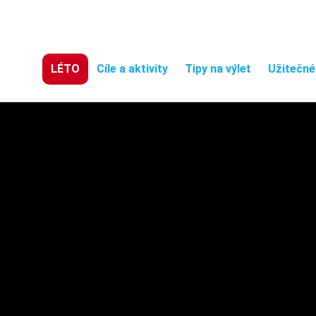
LÉTO
Cíle a aktivity
Tipy na výlet
Užitečné