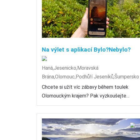
Na výlet s aplikací Bylo?Nebylo?
Haná,Jesenicko,Moravská
Brána,Olomouc,Podhůří Jeseníků,Šumpersko
Chcete si užít víc zábavy během toulek
Olomouckým krajem? Pak vyzkoušejte…