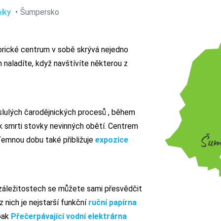
íky
Šumpersko
torické centrum v sobě skrývá nejedno
naladíte, když navštívíte některou z
slulých čarodějnických procesů , během
k smrti stovky nevinných obětí. Centrem
Temnou dobu také přibližuje
expozice
h záležitostech se můžete sami přesvědčit
nich je nejstarší funkční
ruční papírna
 pak
Přečerpávající vodní elektrárna