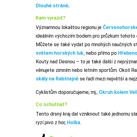
Dlouhé stráně
.
Kam vyrazit?
Významnou lokalitou regionu je
Červonohorské
ideálním výchozím bodem pro průzkum tohoto d
Můžete se také vydat po mnohých naučných s
světem horských luk,
nebo přímo po
Hřebeno
Kouty nad Desnou – to je také další z nejvýzna
věnujete zimním nebo letním sportům. Okolí Rabš
skály na Rabštejně
se řadí mezi největší a ne
Cyklistům doporučujeme, mj.,
Okruh kolem Vel
Co ochutnat?
Tento drsný kraj dal vzniknout také jednomu sl
ryzí pivo z hor,
Holba
.