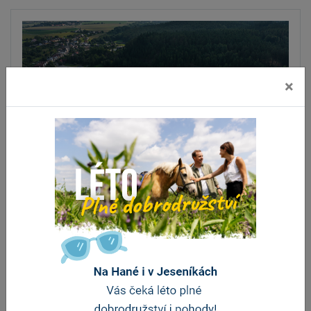
×
Lom Nová Ves
Litovel
Zatopený lom v místní části Litovle - Nové Vsi nabízí
krásné přírodní prostřední pro koupání i…