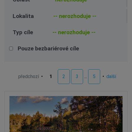
Lokalita
Typ cíle
Pouze bezbariérové cíle
předchozí
•
1
2
3
...
5
•
další