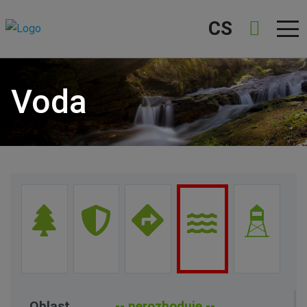
CS
Voda
Oblast