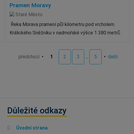
Pramen Moravy
Staré Město
Řeka Morava pramení půl kilometru pod vrcholem
Králického Sněžníku v nadmořské výšce 1 380 metrů.
předchozí
•
1
2
3
...
5
•
další
Důležité odkazy
Úvodní strana