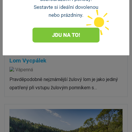
Lom Vycpálek
Vápenná
Pravděpodobně nejznámější žulový lom je jako jediný
opatřený při vstupu žulovým pomníkem s…