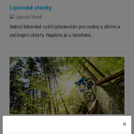
Lipovské stezky
Lipová-lázně
Nabízí bikerské vyžití především pro rodiny s dětmi a
začínající cklisty. Najdete je u lázeňské…
×
Rychlebské stezky