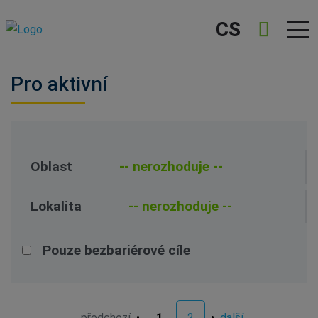
CS
Pro aktivní
Oblast
Lokalita
Pouze bezbariérové cíle
předchozí
•
1
2
•
další