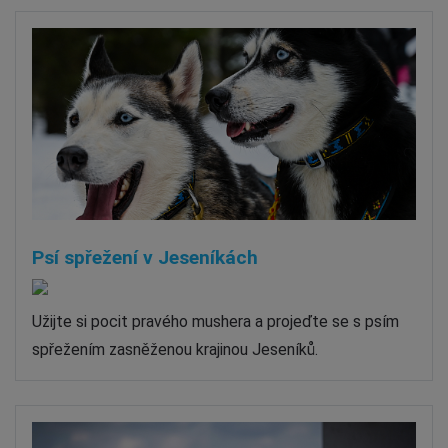
Psí spřežení v Jeseníkách
Užijte si pocit pravého mushera a projeďte se s psím
spřežením zasněženou krajinou Jeseníků.