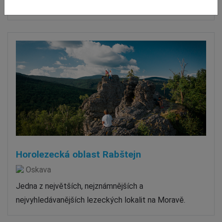
Moravě, kde se nachází šestisedačková lanovka a…
Horolezecká oblast Rabštejn
Oskava
Jedna z největších, nejznámnějších a
nejvyhledávanějších lezeckých lokalit na Moravě.