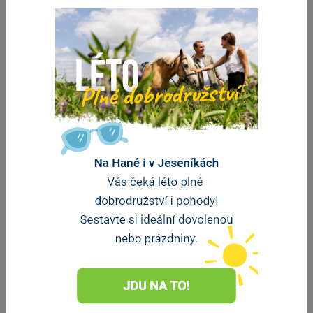
Černá Voda
Jedná se o ucelenou síť stezek (trailů) speciálně
upravených pro adrenalinovou jízdu na horském…
Bike Park Kouty
Kouty nad Desnou
Přímo v Koutech navštivte největší bikepark na