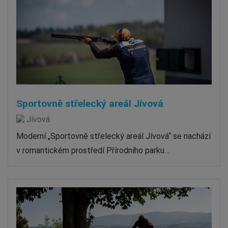
Sportovně střelecký areál Jívová
Jívová
Moderní „Sportovně střelecký areál Jívová“ se nachází
v romantickém prostředí Přírodního parku…