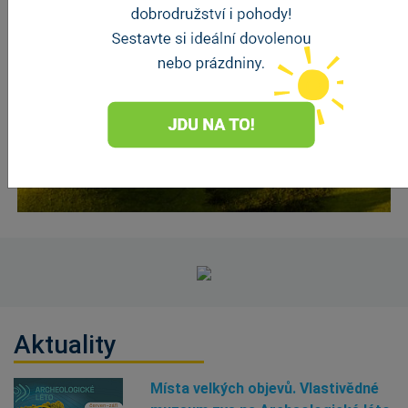
Příroda
Aktuality
Místa velkých objevů. Vlastivědné