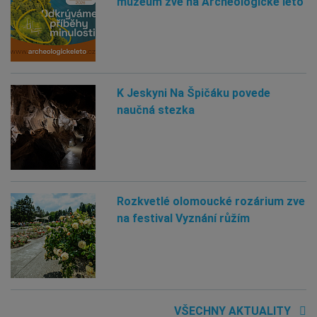
muzeum zve na Archeologické léto
K Jeskyni Na Špičáku povede
naučná stezka
Rozkvetlé olomoucké rozárium zve
na festival Vyznání růžím
VŠECHNY AKTUALITY