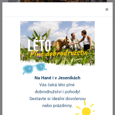
×
Muzeum historických kočárů
Čechy pod Kosířem
Jedná se o ojedinělou a největší sbírku historických
kočárů a luceren ve střední Evropě. Expozice…