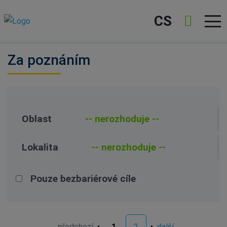
CS
Za poznáním
Oblast
Lokalita
Pouze bezbariérové cíle
předchozí
•
1
2
•
další