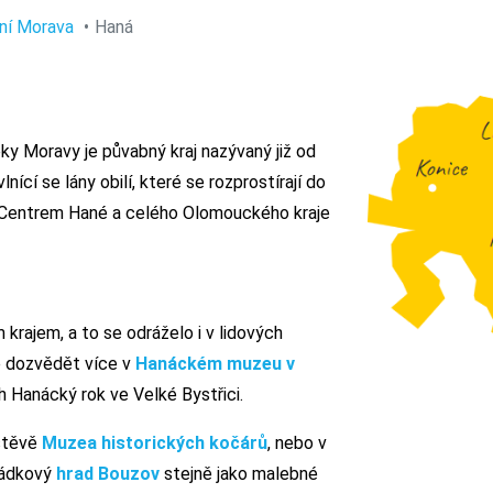
ní Morava
Haná
ky Moravy je půvabný kraj nazývaný již od
nící se lány obilí, které se rozprostírají do
e. Centrem Hané a celého Olomouckého kraje
krajem, a to se odráželo i v lidových
te dozvědět více v
Hanáckém muzeu v
ch Hanácký rok ve Velké Bystřici.
vštěvě
Muzea historických kočárů
, nebo v
hádkový
hrad Bouzov
stejně jako malebné