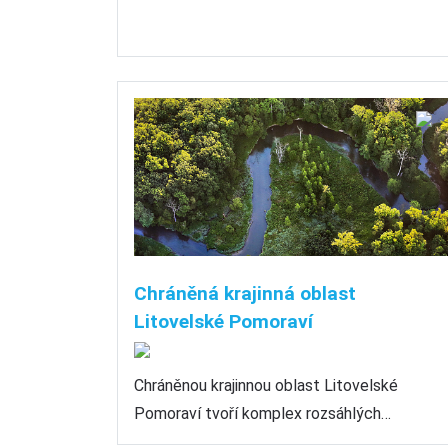
Chráněná krajinná oblast
Litovelské Pomoraví
Chráněnou krajinnou oblast Litovelské
Pomoraví tvoří komplex rozsáhlých…