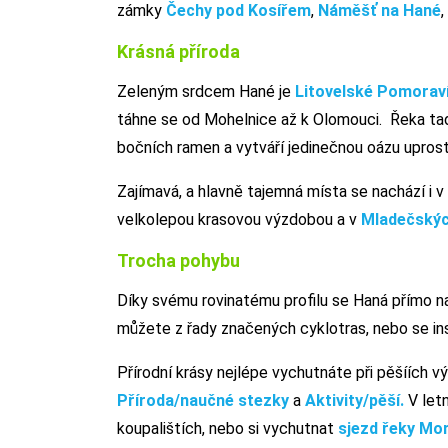
zámky
Čechy pod Kosířem
,
Náměšť na Hané
,
Krásná příroda
Zeleným srdcem Hané je
Litovelské Pomorav
táhne se od Mohelnice až k Olomouci. Řeka ta
bočních ramen a vytváří jedinečnou oázu uprost
Zajímavá, a hlavně tajemná místa se nachází i 
velkolepou krasovou výzdobou a v
Mladečskýc
Trocha pohybu
Díky svému rovinatému profilu se Haná přímo nab
můžete z řady značených cyklotras, nebo se ins
Přírodní krásy nejlépe vychutnáte při pěšíích v
Příroda/naučné stezky
a
Aktivity/pěší.
V letn
koupalištích, nebo si vychutnat
sjezd řeky Mo