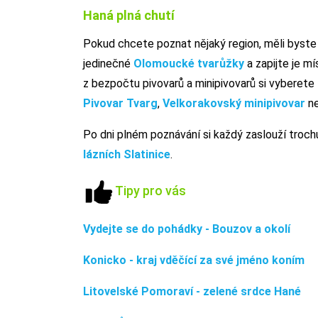
Haná plná chutí
Pokud chcete poznat nějaký region, měli byste 
jedinečné
Olomoucké tvarůžky
a zapijte je mí
z bezpočtu pivovarů a minipivovarů si vyberet
Pivovar Tvarg
,
Velkorakovský minipivovar
n
Po dni plném poznávání si každý zaslouží troc
lázních Slatinice
.
Tipy pro vás
Vydejte se do pohádky - Bouzov a okolí
Konicko - kraj vděčící za své jméno koním
Litovelské Pomoraví - zelené srdce Hané