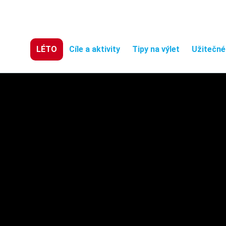
LÉTO
Cíle a aktivity
Tipy na výlet
Užitečné