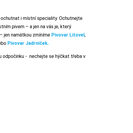
ochutnat i místní speciality. Ochutnejte
stním pivem – a jen na vás je, který
e – jen namátkou zmíníme
Pivovar Litovel
,
ebo
Pivovar Jadrníček.
hu odpočinku - nechejte se hýčkat třeba v