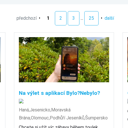
předchozí
•
1
2
3
...
25
•
další
Na výlet s aplikací Bylo?Nebylo?
Haná,Jesenicko,Moravská
Brána,Olomouc,Podhůří Jeseníků,Šumpersko
Chcete si užít víc zábavy během toulek