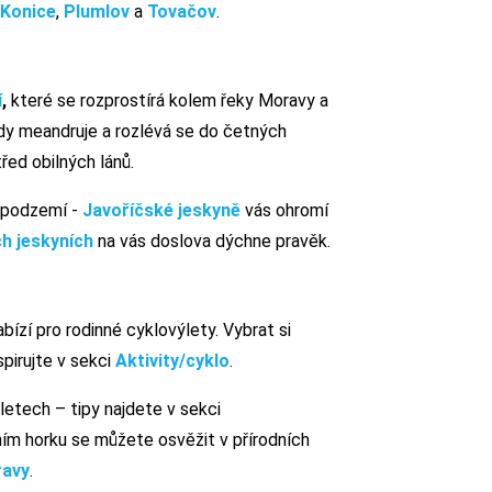
Konice
,
Plumlov
a
Tovačov
.
í
,
které se rozprostírá kolem řeky Moravy a
dy meandruje a rozlévá se do četných
řed obilných lánů.
v podzemí -
Javoříčské jeskyně
vás ohromí
h jeskyních
na vás doslova dýchne pravěk.
ízí pro rodinné cyklovýlety. Vybrat si
pirujte v sekci
Aktivity/cyklo
.
ýletech – tipy najdete v sekci
ím horku se můžete osvěžit v přírodních
ravy
.