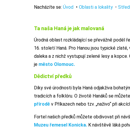
Nacházíte se:
Úvod
Oblasti a lokality
Střed
Ta naša Haná je jak malovaná
Úrodná oblast rozkládající se převážně podél ře
16. století Haná. Pro Hanou jsou typické zlaté, vl
daleka a z nichž vystupují zelené lesy a kopc
je
město Olomouc.
Dědictví předků
Díky své úrodnosti byla Haná odjakživa bohatým 
tradicích a folklóru. O životě Hanáků se může
přírodě
v Příkazech nebo tzv. „naživo“ při akcí
Fortel našich předků můžete obdivovat při ná
Muzeu řemesel Konicka.
K návštěvě láká po