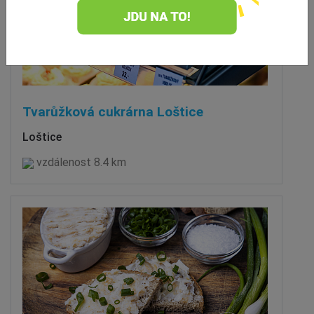
Tvarůžková cukrárna Loštice
Loštice
vzdálenost 8.4 km