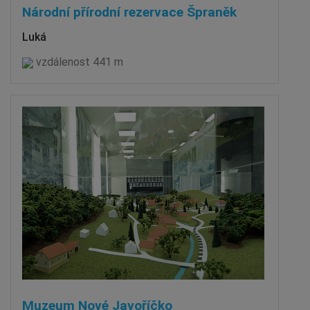
Národní přírodní rezervace Špraněk
Luká
vzdálenost 441 m
Muzeum Nové Javoříčko