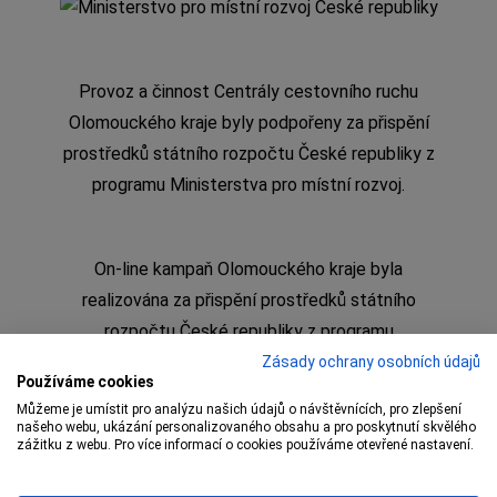
Provoz a činnost Centrály cestovního ruchu
Olomouckého kraje byly podpořeny za přispění
prostředků státního rozpočtu České republiky z
programu Ministerstva pro místní rozvoj.
On-line kampaň Olomouckého kraje byla
realizována za přispění prostředků státního
rozpočtu České republiky z programu
Ministerstva pro místní rozvoj
Zásady ochrany osobních údajů
Používáme cookies
Můžeme je umístit pro analýzu našich údajů o návštěvnících, pro zlepšení
našeho webu, ukázání personalizovaného obsahu a pro poskytnutí skvělého
zážitku z webu. Pro více informací o cookies používáme otevřené nastavení.