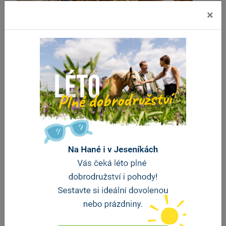
×
U Coufalů
Loštice
vzdálenost 8.4 km