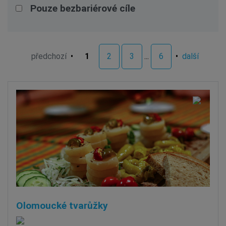
Pouze bezbariérové cíle
předchozí
•
1
2
3
...
6
•
další
Olomoucké tvarůžky