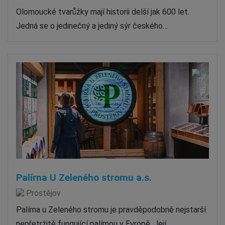
Olomoucké tvarůžky mají historii delší jak 600 let.
Jedná se o jedinečný a jediný sýr českého…
Palírna U Zeleného stromu a.s.
Prostějov
Palírna u Zeleného stromu je pravděpodobně nejstarší
nepřetržitě fungující palírnou v Evropě. Její…