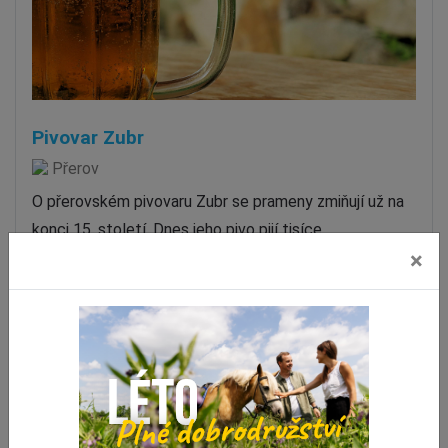
Pivovar Zubr
Přerov
O přerovském pivovaru Zubr se prameny zmiňují už na
konci 15. století. Dnes jeho pivo pijí tisíce…
×