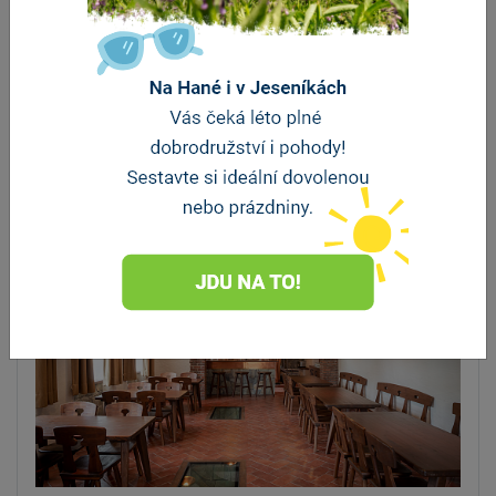
Tvarůžková cukrárna Loštice
Loštice
Tahle jedinečná cukrárna se specializuje na pečení
moučníků a dortů z Olomouckých tvarůžků, které…