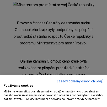
Provoz a činnost Centrály cestovního ruchu
Olomouckého kraje byly podpořeny za přispění
prostředků státního rozpočtu České republiky z
programu Ministerstva pro místní rozvoj.
On-line kampaň Olomouckého kraje byla
realizována za přispění prostředků státního
rozpočtu České republiky z programu
Ministerstva pro místní rozvoj
Zásady ochrany osobních údajů
Používáme cookies
Můžeme je umístit pro analýzu našich údajů o návštěvnících, pro zlepšení
našeho webu, ukázání personalizovaného obsahu a pro poskytnutí skvělého
zážitku z webu. Pro více informací o cookies používáme otevřené nastavení.