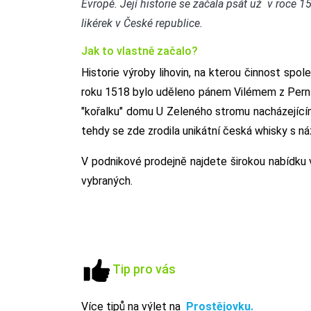
Evropě. Její historie se začala psát už v roce 1
likérek v České republice.
Jak to vlastně začalo?
Historie výroby lihovin, na kterou činnost spol
roku 1518 bylo uděleno pánem Vilémem z Pernštej
"kořalku" domu U Zeleného stromu nacházející
tehdy se zde zrodila unikátní česká whisky s n
V podnikové prodejně najdete širokou nabídku
vybraných.
Tip pro vás
Více tipů na výlet na
Prostějovku.