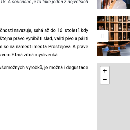
518. A současně je to také jedna z největších
ečnosti navazuje, sahá až do 16. století, kdy
na právo vyráběti slad, vařiti pivo a páliti
m se na náměstí města Prostějova. A právě
ázvem Stará žitná myslivecká.
 všemožných výrobků, je možná i degustace
+
−