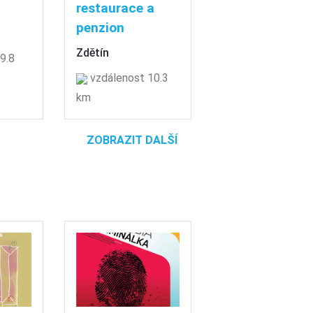
restaurace a
penzion
Zdětín
9.8
vzdálenost 10.3
km
ZOBRAZIT DALŠÍ