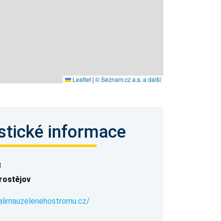
Leaflet
|
© Seznam.cz a.s. a další
stické informace
8
rostějov
alirnauzelenehostromu.cz/