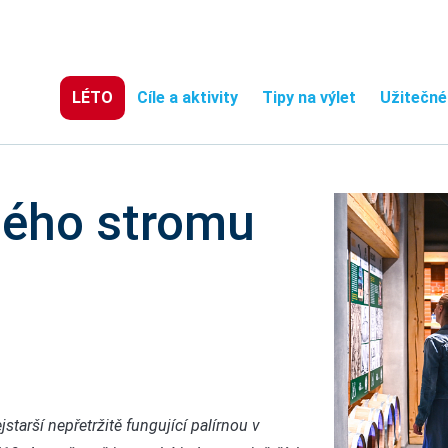
LÉTO
Cíle a aktivity
Tipy na výlet
Užitečné
ného stromu
tarší nepřetržitě fungující palírnou v