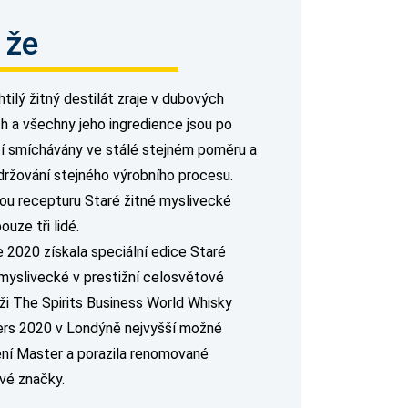
 že
tilý žitný destilát zraje v dubových
h a všechny jeho ingredience jsou po
tí smíchávány ve stálé stejném poměru a
držování stejného výrobního procesu.
ou recepturu Staré žitné myslivecké
pouze tři lidé.
e 2020 získala speciální edice Staré
 myslivecké v prestižní celosvětové
ži The Spirits Business World Whisky
rs 2020 v Londýně nejvyšší možné
ní Master a porazila renomované
vé značky.