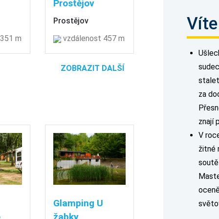
Prostějov
Víte
Prostějov
 351 m
vzdálenost 457 m
Ušlech
sudec
ZOBRAZIT DALŠÍ
stale
za do
Přesn
znají 
V roc
žitné
soutě
Maste
oceně
Glamping U
světo
e
žabky