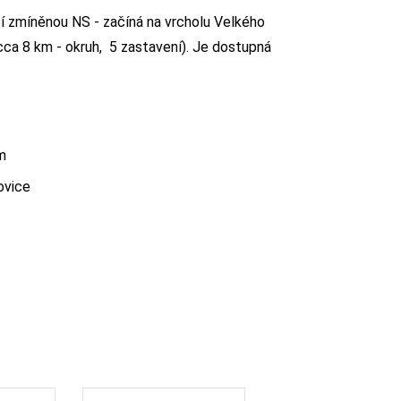
í zmíněnou NS - začíná na vrcholu Velkého
 cca 8 km - okruh, 5 zastavení). Je dostupná
m
ovice