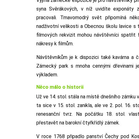
Vyjma zámecké expozice je pro návštěvníky při
syna Svěrákových, v níž uvidíte exponáty z
pracovali. Tmavomodrý svět připomíná něk
nadživotní velikosti a Obecnou školu lavice s t
filmových rekvizit mohou návštěvníci spatřit 
nákresy k filmům.
Návštěvníkům je k dispozici také kavárna a 
Zámecký park s mnoha cennými dřevinami j
výkladem.
Něco málo o historii
Už ve 14. stol. stála na místě dnešního zámku 
ta sice v 15. stol. zanikla, ale ve 2. pol. 16.
renesanční tvrz. Na počátku 18. stol. vlastn
přestavět na barokní čtyřkřídlý zámek.
V roce 1768 připadlo panství Čechy pod Kos