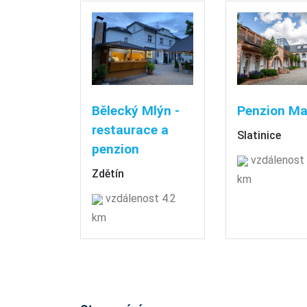
Bělecký Mlýn -
Penzion Ma
restaurace a
Slatinice
penzion
vzdálenost 
Zdětín
km
vzdálenost 4.2
km