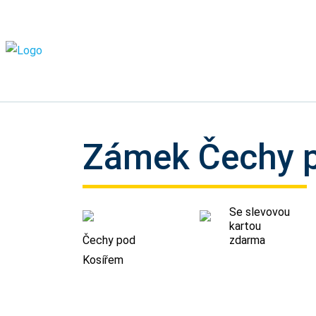
Zámek Čechy 
Se slevovou
kartou
Čechy pod
zdarma
Kosířem