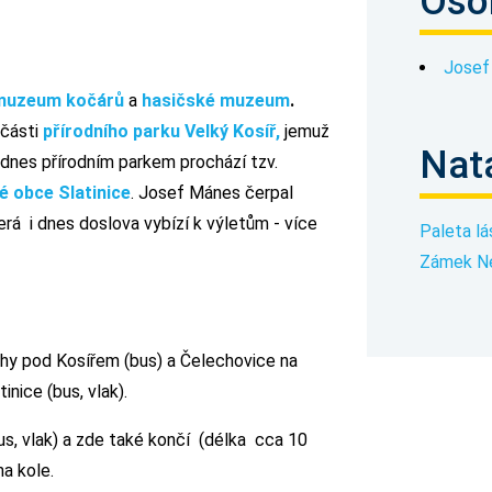
Oso
Josef
muzeum kočárů
a
hasičské muzeum
.
 části
přírodního parku Velký Kosíř,
jemuž
Nat
nes přírodním parkem prochází tzv.
é obce Slatinice
.
Josef Mánes čerpal
terá i dnes doslova vybízí k výletům -
více
Paleta lá
Zámek N
hy pod Kosířem (bus) a Čelechovice na
nice (bus, vlak).
us, vlak) a zde také končí (délka cca 10
na kole.