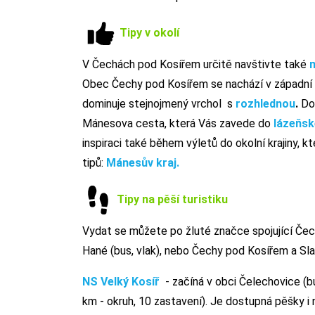
Tipy v okolí
V Čechách pod Kosířem určitě navštivte také
Obec Čechy pod Kosířem se nachází v západní
dominuje stejnojmený vrchol s
rozhlednou
.
Dod
Mánesova cesta, která Vás zavede do
lázeňsk
inspiraci také během výletů do okolní krajiny, k
tipů:
Mánesův kraj.
Tipy na pěší turistiku
Vydat se můžete po žluté značce spojující Čec
Hané (bus, vlak), nebo Čechy pod Kosířem a Slati
NS Velký Kosíř
- začíná v obci Čelechovice (b
km - okruh, 10 zastavení). Je dostupná pěšky i 