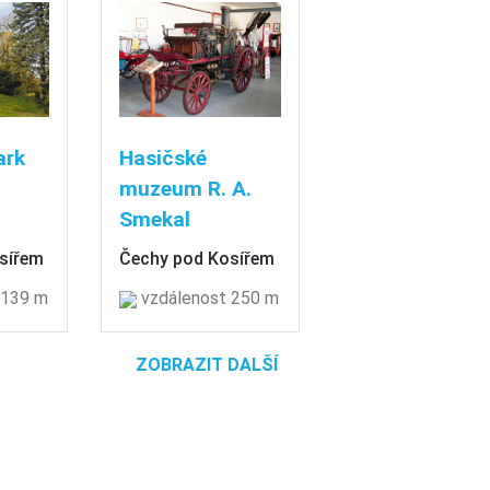
ark
Hasičské
muzeum R. A.
Smekal
sířem
Čechy pod Kosířem
 139 m
vzdálenost 250 m
ZOBRAZIT DALŠÍ