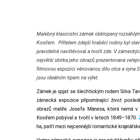
Malebný klasicistní zámek obklopený rozsáhlým
Kosířem. Přítelem zdejší hraběcí rodiny byl sl
pravidelně navštěvoval a tvořil zde. V zámecký
největší sbírka jeho obrazů prezentovaná veřejno
filmovou expozici věnovanou dílu otce a syna 
jsou ideálním tipem na výlet.
Zámek je spjat se šlechtickým rodem Silva Taro
zámecká expozice připomínající život posle
obrazů malíře Josefa Mánesa, která nemá 
Kosířem pobýval a tvořil v letech 1849–1870.
ha, patří mezi nejcennější romantické krajinářsk