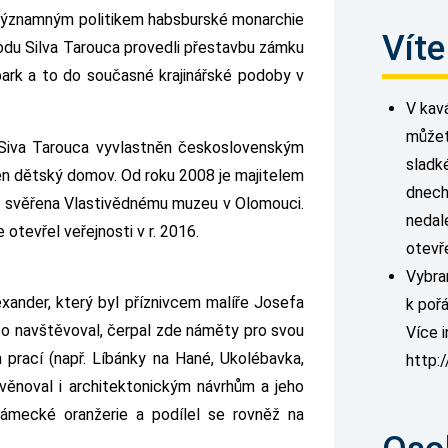
 významným politikem habsburské monarchie
Víte
rodu Silva Tarouca provedli přestavbu zámku
park a to do současné krajinářské podoby v
V kav
můžet
Siva Tarouca vyvlastněn československým
sladk
en dětský domov. Od roku 2008 je majitelem
dnech
la svěřena Vlastivědnému muzeu v Olomouci.
nedal
otevřel veřejnosti v r. 2016.
otevř
Vybra
xander, který byl příznivcem malíře Josefa
k poř
o navštěvoval, čerpal zde náměty pro svou
Více 
 prací (např. Líbánky na Hané, Ukolébavka,
http:
 věnoval i architektonickým návrhům a jeho
zámecké oranžerie a podílel se rovněž na