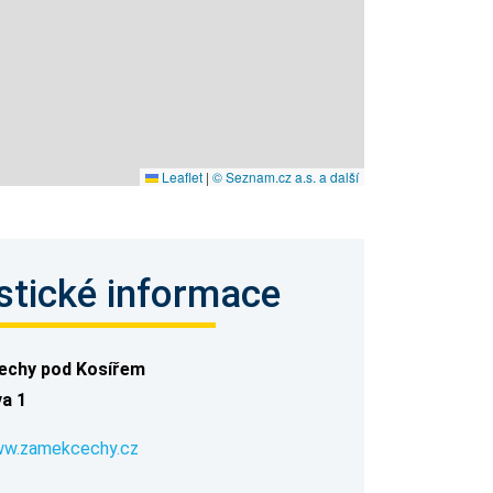
Leaflet
|
© Seznam.cz a.s. a další
stické informace
echy pod Kosířem
a 1
ww.zamekcechy.cz