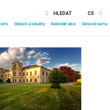
HLEDAT
CS
 info
Oblasti a lokality
Kalendář akcí
Slevová karta