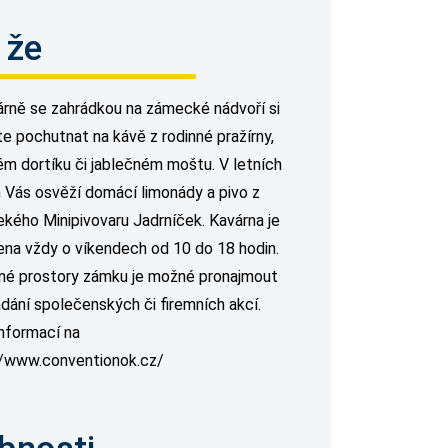
 že
árně se zahrádkou na zámecké nádvoří si
e pochutnat na kávě z rodinné pražírny,
ém dortíku či jablečném moštu. V letních
 Vás osvěží domácí limonády a pivo z
ekého Minipivovaru Jadrníček. Kavárna je
ena vždy o víkendech od 10 do 18 hodin.
né prostory zámku je možné pronajmout
ádání společenských či firemních akcí.
informací na
//www.conventionok.cz/