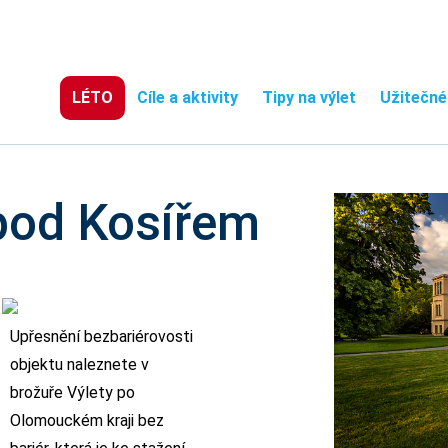
LÉTO
Cíle a aktivity
Tipy na výlet
Užitečné
pod Kosířem
Upřesnění bezbariérovosti
objektu naleznete v
brožuře Výlety po
Olomouckém kraji bez