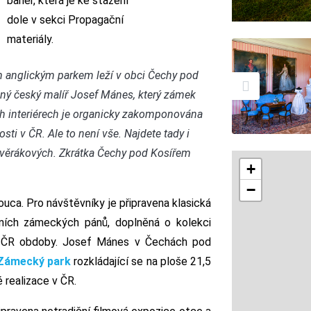
bariér, která je ke stažení
dole v sekci Propagační
materiály.
 anglickým parkem leží v obci Čechy pod
avný český malíř Josef Mánes, který zámek
ch interiérech je organicky zakomponována
sti v ČR. Ale to není vše. Najdete tady i
Svěrákových. Zkrátka Čechy pod Kosířem
+
−
uca. Pro návštěvníky je připravena klasická
dních zámeckých pánů, doplněná o kolekci
v ČR obdoby. Josef Mánes v Čechách pod
Zámecký park
rozkládající se na ploše 21,5
é realizace v ČR.