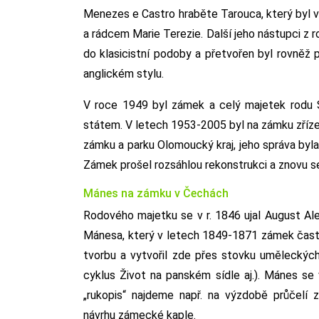
Menezes e Castro hraběte Tarouca, který byl
a rádcem Marie Terezie. Další jeho nástupci z 
do klasicistní podoby a přetvořen byl rovněž 
anglickém stylu.
V roce 1949 byl zámek a celý majetek rodu 
státem. V letech 1953-2005 byl na zámku zříz
zámku a parku Olomoucký kraj, jeho správa by
Zámek prošel rozsáhlou rekonstrukci a znovu se 
Mánes na zámku v Čechách
Rodového majetku se v r. 1846 ujal August Ale
Mánesa, který v letech 1849-1871 zámek čast
tvorbu a vytvořil zde přes stovku uměleckých
cyklus Život na panském sídle aj.). Mánes se
„rukopis“ najdeme např. na výzdobě průčelí 
návrhu zámecké kaple.