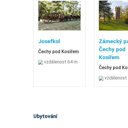
Josefkol
Zámecký p
Čechy pod
Čechy pod Kosířem
Kosířem
vzdálenost 64 m
Čechy pod Ko
vzdálenost
Ubytování