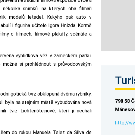
pravena netradiční filmová expozice otce a
 několika snímků, na kterých oba filmaři
olik modelů letadel, Kukyho pak auto v
abulí i figurína učitele Igora Hnízda. Kormě
filmy o filmech, filmové plakáty, scénáře a
červená vyhlídková věž v zámeckém parku.
e možné si prohlédnout s průvodcovským
Turi
vodní gotická tvrz obklopená dvěma rybníky,
798 58 Č
 stol. byla na stejném místě vybudována nová
Mánesov
ili tvrz Lichtenštejnové, kteří ji nechali
http://w
ířem do rukou Manuela Telez da Silva de