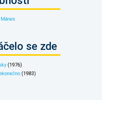
bnosti
 Mánes
áčelo se zde
sky
(1976)
ekonečno
(1983)