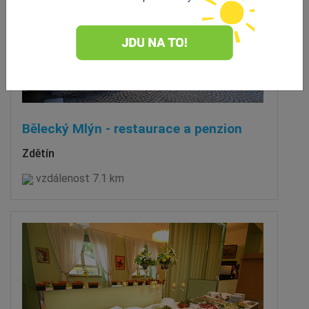
Bělecký Mlýn - restaurace a penzion
Zdětín
vzdálenost 7.1 km