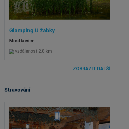
Glamping U žabky
Mostkovice
vzdálenost 2.8 km
ZOBRAZIT DALŠÍ
Stravování