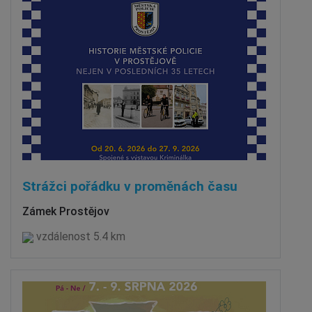
Strážci pořádku v proměnách času
Zámek Prostějov
vzdálenost 5.4 km