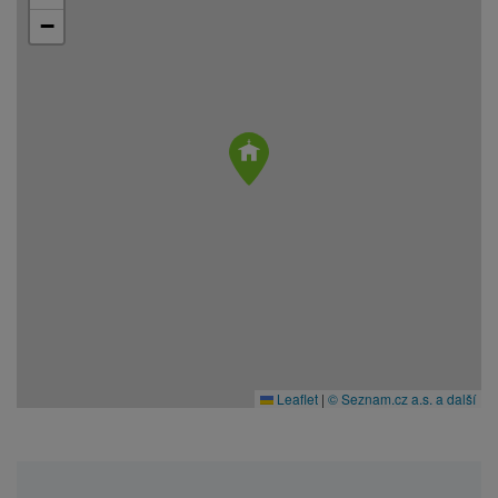
−
Leaflet
|
© Seznam.cz a.s. a další