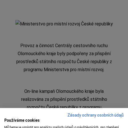
Provoz a činnost Centrály cestovního ruchu
Olomouckého kraje byly podpořeny za přispění
prostředků státního rozpočtu České republiky z
programu Ministerstva pro místní rozvoj.
On-line kampaň Olomouckého kraje byla
realizována za přispění prostředků státního
rozpočtu České republiky z programu
Ministerstva pro místní rozvoj
Zásady ochrany osobních údajů
Používáme cookies
Můžeme je umístit pro analýzu našich údajů o návštěvnících, pro zlepšení