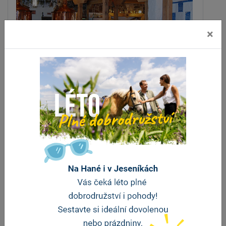
×
Koliba a pivovar U Tří králů
Prostějov
vzdálenost 3.9 km