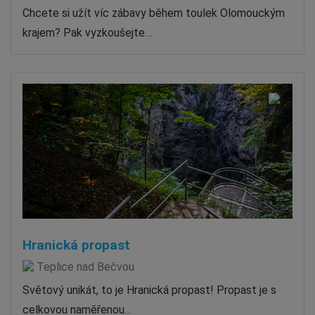
Chcete si užít víc zábavy během toulek Olomouckým
krajem? Pak vyzkoušejte…
Hranická propast
Teplice nad Bečvou
Světový unikát, to je Hranická propast! Propast je s
celkovou naměřenou…