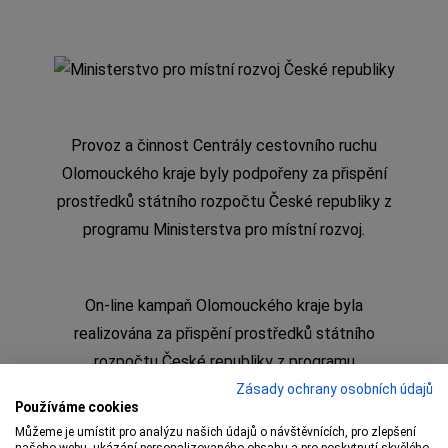
Provoz a činnost Centrály cestovního ruchu
Olomouckého kraje byly podpořeny za přispění
prostředků státního rozpočtu České republiky z
programu Ministerstva pro místní rozvoj.
On-line kampaň Olomouckého kraje byla
realizována za přispění prostředků státního
rozpočtu České republiky z programu
Ministerstva pro místní rozvoj
Zásady ochrany osobních údajů
Používáme cookies
Můžeme je umístit pro analýzu našich údajů o návštěvnících, pro zlepšení