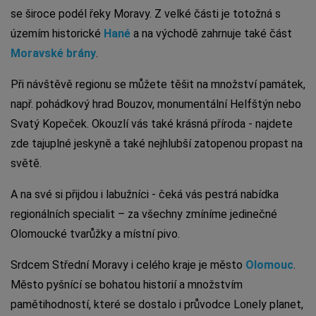
se široce podél řeky Moravy. Z velké části je totožná s
územím historické
Hané
a na východě zahrnuje také část
Moravské brány
.
Při návštěvě regionu se můžete těšit na množství památek,
např. pohádkový hrad Bouzov, monumentální Helfštýn nebo
Svatý Kopeček. Okouzlí vás také krásná příroda - najdete
zde tajuplné jeskyně a také nejhlubší zatopenou propast na
světě.
A na své si přijdou i labužníci - čeká vás pestrá nabídka
regionálních specialit – za všechny zmíníme jedinečné
Olomoucké tvarůžky a místní pivo.
Srdcem Střední Moravy i celého kraje je město
Olomouc
.
Město pyšnící se bohatou historií a množstvím
pamětihodností, které se dostalo i průvodce Lonely planet,