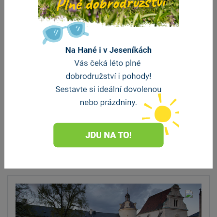
Aquapark Olomouc
Olomouc
Aquapark nabízí celoročně rekreační bazén s
proudovým kanálem, atrakcí…