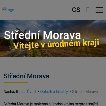
CS
Střední Morava
Vítejte v úrodném kraji
Střední Morava
Nacházíte se:
Úvod
Oblasti a lokality
Střední Morava
Střední Morava je malebná a úrodná krajina rozprostírající