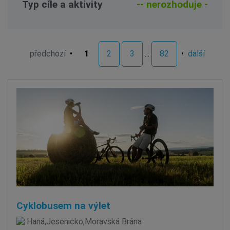
Typ cíle a aktivity
předchozí
•
1
2
3
...
82
•
další
Cyklobusem na výlet
Haná,Jesenicko,Moravská Brána