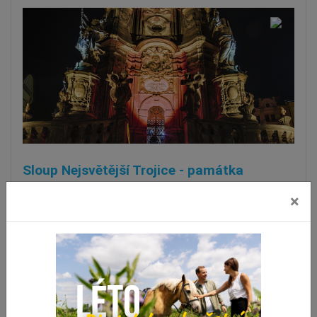
Sloup Nejsvětější Trojice - památka
UNESCO
×
Olomouc
Patrně nejproslulejší památkou Olomouce je po
zapsání na Seznam světového…