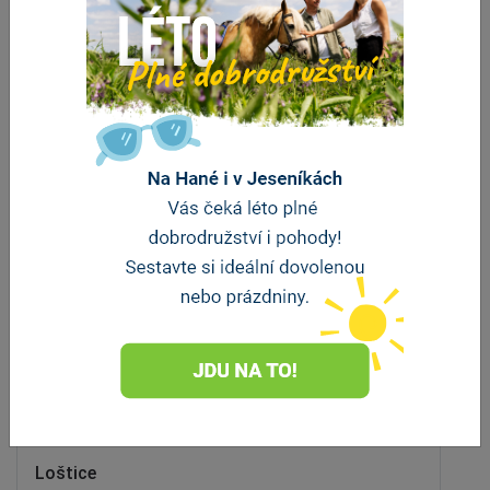
Stravování
U Coufalů
Loštice