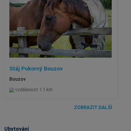
Stáj Pokorný Bouzov
Bouzov
vzdálenost 1.1 km
ZOBRAZIT DALŠÍ
Ubytování