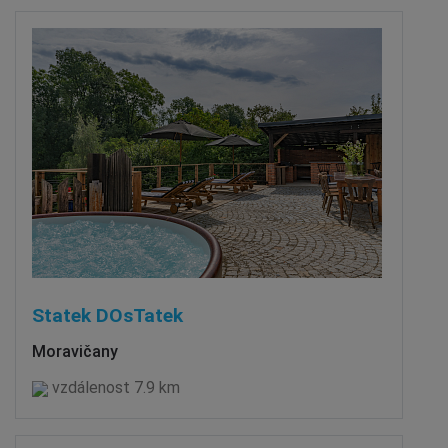
Statek DOsTatek
Moravičany
vzdálenost 7.9 km