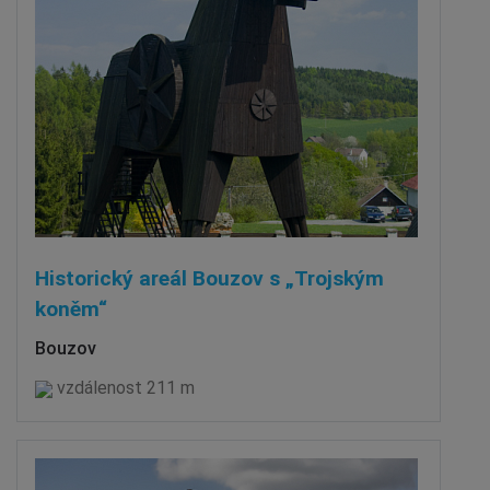
Historický areál Bouzov s „Trojským
koněm“
Bouzov
vzdálenost 211 m