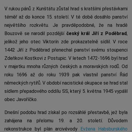
V rukou pánů z Kunštátu zůstal hrad s kratšími přestávkami
téměř až do konce 15. století. V té době dosáhlo panství
největšího rozkvětu. Je pravděpodobné, že na hradě
Bouzově se narodil pozdější
český král Jiří z Poděbrad
,
jelikož jeho otec Viktorín zde prokazatelně sídlil. V roce
1442 Jiří z Poděbrad přenechal panství svému stoupenci
Zdeňkovi Kostkovi z Postupic. V letech 1472-1696 byl hrad
v majetku mnoha různých českých a moravských rodů. Od
roku 1696 až do roku 1939 pak vlastnil panství Řád
německých rytířů. V období nacistické okupace se hrad stal
sídlem přepadového oddílu SS, který 5. května 1945 vypálil
obec Javoříčko.
Dnešní podobu hrad získal po rozsáhlé přestavbě, jež byla
zahájena na přelomu 19. a 20. století. Důvodem
rekonstrukce byl plán arcivévody
Evžena Habsburského