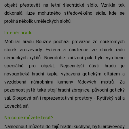
objekt přestavět na letní šlechtické sídlo. Vznikla tak
dokonalá iluze mohutného středověkého sídla, kde se
prolíná několik uměleckých slohů.
Interiér hradu
Mobiliář hradu Bouzov pochází převážně ze soukromých
sbírek arcivévody Evžena a částečně ze sbírek řádu
německých rytířů. Novodobé zařízení pak bylo vyrobeno
speciálně pro objekt. Nejcennější částí hradu je
novogotická hradní kaple, vybavená gotickým oltářem a
vyzdobená náhrobními kameny řádových mistrů. Za
pozornost jistě také stojí hradní zbrojnice, původní gotický
sál, Sloupová síň i reprezentativní prostory - Rytířský sál a
Lovecká síň.
Na co se můžete těšit?
Nahlédnout můžete do tajů hradní kuchyně, bytu arcivévody