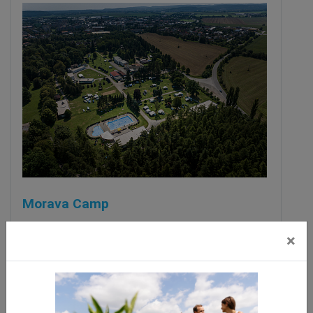
Morava Camp
Mohelnice
×
vzdálenost 8.8 km
ZOBRAZIT DALŠÍ