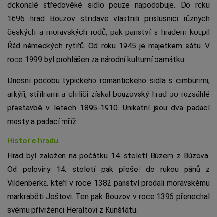
dokonalé středověké sídlo pouze napodobuje. Do roku
1696 hrad Bouzov střídavě vlastnili příslušníci různých
českých a moravských rodů, pak panství s hradem koupil
Řád německých rytířů. Od roku 1945 je majetkem sátu. V
roce 1999 byl prohlášen za národní kulturní památku.
Dnešní podobu typického romantického sídla s cimbuřími,
arkýři, střílnami a chrliči získal bouzovský hrad po rozsáhlé
přestavbě v letech 1895-1910. Unikátní jsou dva padací
mosty a padací mříž.
Historie hradu
Hrad byl založen na počátku 14. století Búzem z Búzova.
Od poloviny 14. století pak přešel do rukou pánů z
Vildenberka, kteří v roce 1382 panství prodali moravskému
markraběti Joštovi. Ten pak Bouzov v roce 1396 přenechal
svému přívrženci Heraltovi z Kunštátu.