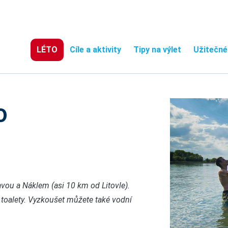
LÉTO
Cíle a aktivity
Tipy na výlet
Užitečné
o
vou a Náklem (asi 10 km od Litovle).
, toalety. Vyzkoušet můžete také vodní