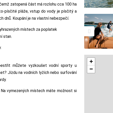
řičemž zatopená část má rozlohu cca 100 ha
o-písčité pláže, vstup do vody je písčitý a
ích dnů. Koupání je na vlastní nebezpečí.
yhrazených místech za poplatek
ní stan.
.
+
estřit můžete vyzkoušet vodní sporty u
−
t? Jízdu na vodních lyžích nebo surfování
rdy.
? Na vymezených místech máte možnost si