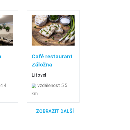
a
Café restaurant
Záložna
Litovel
4.4
vzdálenost 5.5
km
ZOBRAZIT DALŠÍ