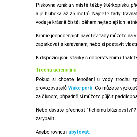
Pískovna vznikla v místě těžby štěrkopísku, p
a je hluboká až 25 metrů. Najdete tady travnat
voda je krásně čistá i během nejteplejších letn
Kromě jednodenních návštěv tady můžete na v
zaparkovat s karavanem, nebo si postavit vlast
K dispozici jsou stánky s občerstvením i toalety
Trocha adrenalinu
Pokud si chcete lenošení u vody trochu zp
provozovatelů
Wake park.
Co můžete vyzkouše
za člunem, případně si můžete půjčit paddleboa
Nebo dáváte přednost "tichému bláznovství"
zarybařit.
Anebo rovnou i
ubytovat.