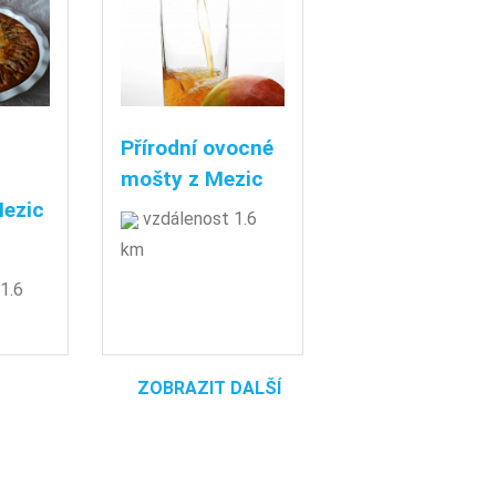
Přírodní ovocné
mošty z Mezic
Mezic
vzdálenost 1.6
km
1.6
ZOBRAZIT DALŠÍ