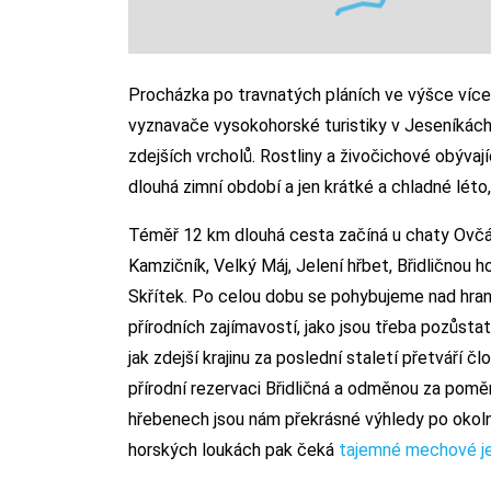
Procházka po travnatých pláních ve výšce ví
vyznavače vysokohorské turistiky v Jeseníkách
zdejších vrcholů. Rostliny a živočichové obývaj
dlouhá zimní období a jen krátké a chladné léto,
Téměř 12 km dlouhá cesta začíná u chaty Ovčá
Kamzičník, Velký Máj, Jelení hřbet, Břidličnou
Skřítek. Po celou dobu se pohybujeme nad hran
přírodních zajímavostí, jako jsou třeba pozůst
jak zdejší krajinu za poslední staletí přetváří
přírodní rezervaci Břidličná a odměnou za pom
hřebenech jsou nám překrásné výhledy po okolní
horských loukách pak čeká
tajemné mechové jez