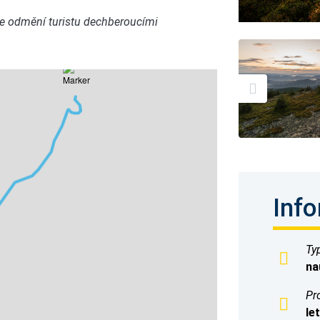
ce odmění turistu dechberoucími
Info
Typ
na
Pr
let