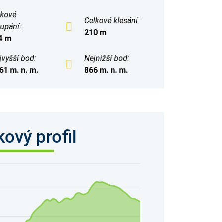
lkové
Celkové klesání:
upání:
210 m
4 m
jvyšší bod:
Nejnižší bod:
61 m. n. m.
866 m. n. m.
ový profil