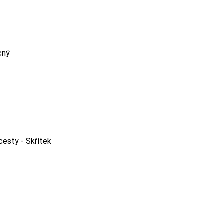
cný
cesty - Skřítek