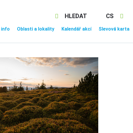
HLEDAT
CS
 info
Oblasti a lokality
Kalendář akcí
Slevová karta