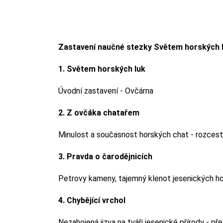
Zastavení naučné stezky Světem horských l
1. Světem horských luk
Úvodní zastavení - Ovčárna
2. Z ovčáka chatařem
Minulost a současnost horských chat - rozcestí
3. Pravda o čarodějnicích
Petrovy kameny, tajemný klenot jesenických h
4. Chybějící vrchol
Nezahojená jizva na tváři jesenické přírody - 