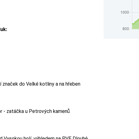
uk:
 značek do Velké kotliny a na hřeben
or - zatáčka u Petrových kamenů
před Vysokou holí, výhledem na PVE Dlouhé