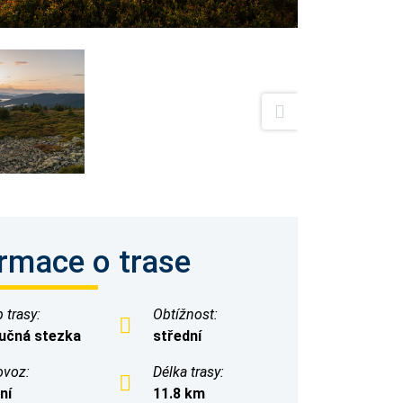
rmace o trase
 trasy:
Obtížnost:
učná stezka
střední
ovoz:
Délka trasy:
ní
11.8 km