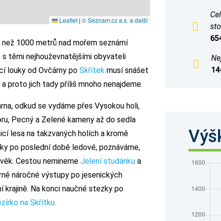
Ce
Leaflet
|
© Seznam.cz a.s. a další
sto
65
ce než 1000 metrů nad mořem seznámí
 s těmi nejhouževnatějšími obyvateli
Ne
14
ící louky od Ovčárny po
Skřítek
musí snášet
 a proto jich tady příliš mnoho nenajdeme.
rna, odkud se vydáme přes Vysokou holi,
 horu, Pecný a Zelené kameny až do sedla
Výšk
icí lesa na takzvaných holích a kromě
atky po poslední době ledové, poznáváme,
 člověk. Cestou nemineme
Jelení studánku
a
ěrně náročné výstupy po jesenických
 krajině. Na konci naučné stezky po
írko na Skřítku.