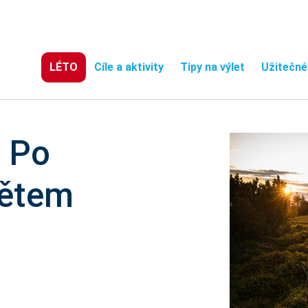
LÉTO
Cíle a aktivity
Tipy na výlet
Užitečné
 Po
větem