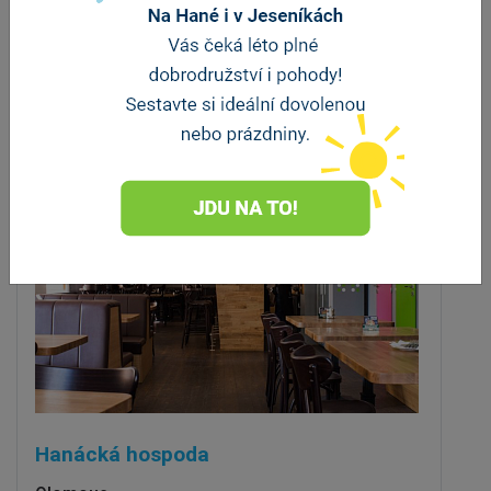
Olomouc
vzdálenost 91 m
Hanácká hospoda