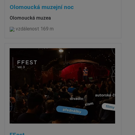
Olomoucká muzejní noc
Olomoucká muzea
vzdálenost 169 m
FFest