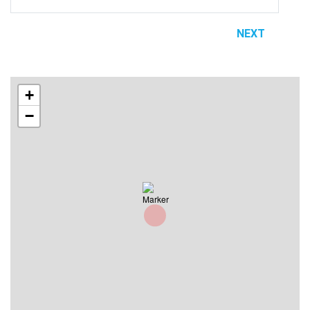
NEXT
+
−