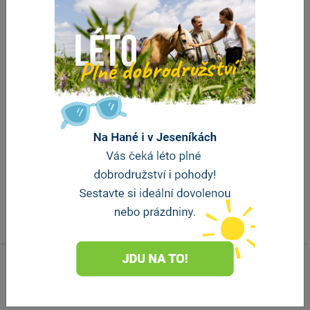
Úvodní strana
O nás
Informační centra
Propagační materiály
Aplikace ke stažení
Náměty a připomínky
Banner portálu