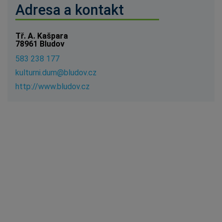
Adresa a kontakt
Tř. A. Kašpara
78961 Bludov
583 238 177
k
u
l
t
u
r
n
i
.
d
u
m
@
b
l
u
d
o
v
.
c
z
h
t
t
p
:
/
/
w
w
w
.
b
l
u
d
o
v
.
c
z