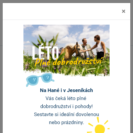
×
Důležité odkazy
Úvodní strana
O nás
Informační centra
Propagační materiály
Aplikace ke stažení