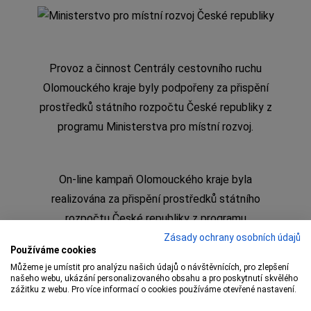
Provoz a činnost Centrály cestovního ruchu
Olomouckého kraje byly podpořeny za přispění
prostředků státního rozpočtu České republiky z
programu Ministerstva pro místní rozvoj.
On-line kampaň Olomouckého kraje byla
realizována za přispění prostředků státního
rozpočtu České republiky z programu
Ministerstva pro místní rozvoj
Zásady ochrany osobních údajů
Používáme cookies
Můžeme je umístit pro analýzu našich údajů o návštěvnících, pro zlepšení
našeho webu, ukázání personalizovaného obsahu a pro poskytnutí skvělého
zážitku z webu. Pro více informací o cookies používáme otevřené nastavení.