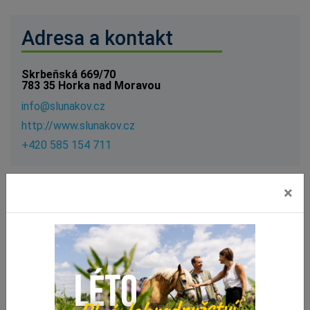
Adresa a kontakt
Skrbeňská 669/70
783 35 Horka nad Moravou
i
n
f
o
@
s
l
u
n
a
k
o
v
.
c
z
h
t
t
p
:
/
/
w
w
w
.
s
l
u
n
a
k
o
v
.
c
z
+420 585 154 711
×