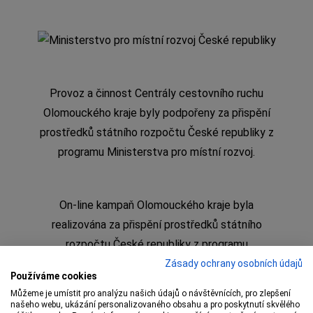
Provoz a činnost Centrály cestovního ruchu
Olomouckého kraje byly podpořeny za přispění
prostředků státního rozpočtu České republiky z
programu Ministerstva pro místní rozvoj.
On-line kampaň Olomouckého kraje byla
realizována za přispění prostředků státního
rozpočtu České republiky z programu
Ministerstva pro místní rozvoj
Zásady ochrany osobních údajů
Používáme cookies
Můžeme je umístit pro analýzu našich údajů o návštěvnících, pro zlepšení
našeho webu, ukázání personalizovaného obsahu a pro poskytnutí skvělého