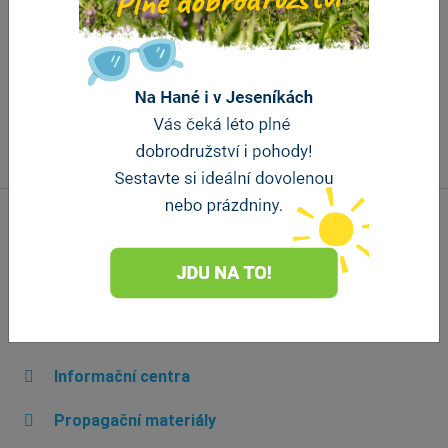
Důležité odkazy
Úvodní strana
O nás
Informační centra
Propagační materiály