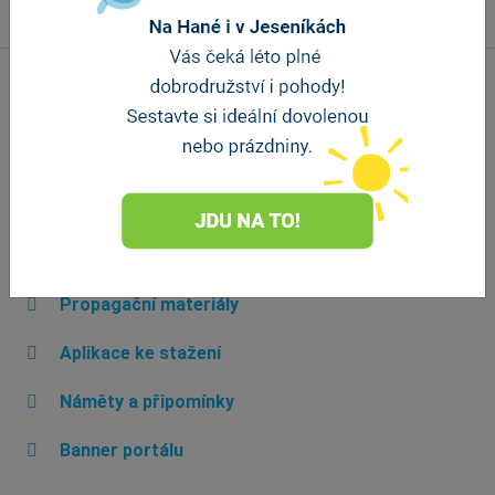
Důležité odkazy
Úvodní strana
O nás
Informační centra
Propagační materiály
Aplikace ke stažení
Náměty a připomínky
Banner portálu