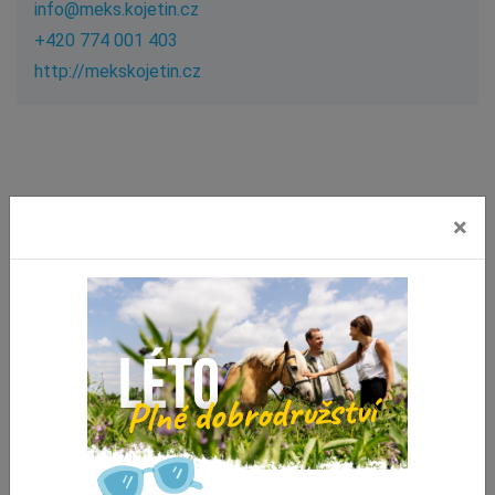
i
n
f
o
@
m
e
k
s
.
k
o
j
e
t
i
n
.
c
z
+420 774 001 403
h
t
t
p
:
/
/
m
e
k
s
k
o
j
e
t
i
n
.
c
z
×