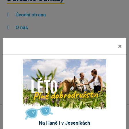
Úvodní strana
O nás
Informační centra
×
Propagační materiály
Aplikace ke stažení
Náměty a připomínky
Banner portálu