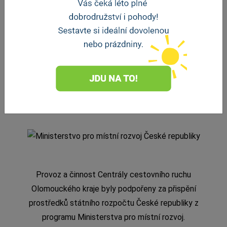
Provoz a činnost Centrály cestovního ruchu
Olomouckého kraje byly podpořeny za přispění
prostředků státního rozpočtu České republiky z
programu Ministerstva pro místní rozvoj.