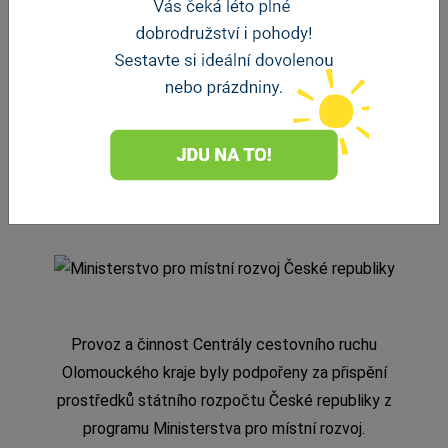
Provoz a činnost Centrály cestovního ruchu
Olomouckého kraje byly podpořeny za přispění
prostředků státního rozpočtu České republiky z
programu Ministerstva pro místní rozvoj.