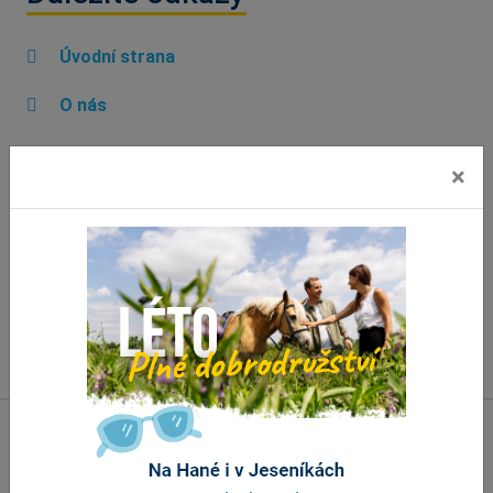
Úvodní strana
O nás
Informační centra
×
Propagační materiály
Aplikace ke stažení
Náměty a připomínky
Banner portálu