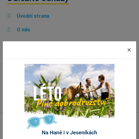
Úvodní strana
O nás
Informační centra
×
Propagační materiály
Aplikace ke stažení
Náměty a připomínky
Banner portálu