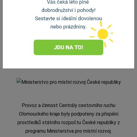
Provoz a činnost Centrály cestovního ruchu
Olomouckého kraje byly podpořeny za přispění
prostředků státního rozpočtu České republiky z
programu Ministerstva pro místní rozvoj.