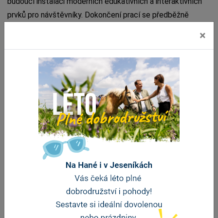
budoucí instalaci moderních edukativních a interaktivních
prvků pro návštěvníky. Dokončení prací se předběžně
předpokládá letos v listopadu.
×
„Je nám líto, že musíme jeskyni na čas zavřít, ale bohužel
takto rozsáhlé práce nelze provádět za běžného
návštěvnického provozu. Těšíme se, že pak Jeskyně Na
Pomezí budou uvnitř ještě hezčí a také lépe odolají
případným vrtochům počasí,“ dodává ředitel Správy jeskyní
ČR Milan Jan Půček.