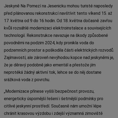
Jeskyně Na Pomezí na Jesenicku mohou turisté naposledy
před plánovanou rekonstrukcí navštívit tento víkend 15. až
17. května od 9 do 16 hodin. Od 18. května dočasně zavřou
kvůli rozsáhlé modernizaci elektroinstalace a souvisejících
technologií. Rekonstrukce navazuje na škody způsobené
povodněmi na podzim 2024, kdy pronikla voda do
podzemních prostor a poškodila části elektrických rozvodů.
Zajímavostí, ale zároveň nevýhodou kopce nad jeskyněmi je,
že je děravý podobně jako ementál a přestože jím
neprotéká žádný aktivní tok, lehce se do něj dostane
srážková voda z povrchu.
„Modernizace přinese vyšší bezpečnost provozu,
energeticky úspornější řešení i šetrnější podmínky pro
citlivé jeskynní prostředí. Současně nám umožní lépe
chránit krasovou výzdobu i zdejší významná zimoviště