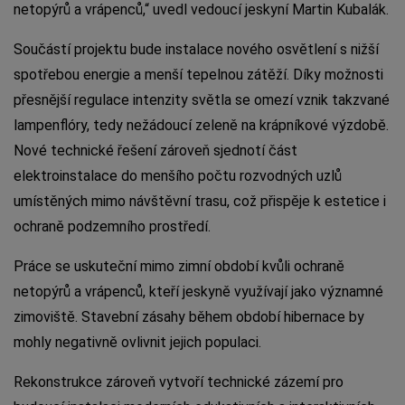
netopýrů a vrápenců,“ uvedl vedoucí jeskyní Martin Kubalák.
Součástí projektu bude instalace nového osvětlení s nižší
spotřebou energie a menší tepelnou zátěží. Díky možnosti
přesnější regulace intenzity světla se omezí vznik takzvané
lampenflóry, tedy nežádoucí zeleně na krápníkové výzdobě.
Nové technické řešení zároveň sjednotí část
elektroinstalace do menšího počtu rozvodných uzlů
umístěných mimo návštěvní trasu, což přispěje k estetice i
ochraně podzemního prostředí.
Práce se uskuteční mimo zimní období kvůli ochraně
netopýrů a vrápenců, kteří jeskyně využívají jako významné
zimoviště. Stavební zásahy během období hibernace by
mohly negativně ovlivnit jejich populaci.
Rekonstrukce zároveň vytvoří technické zázemí pro